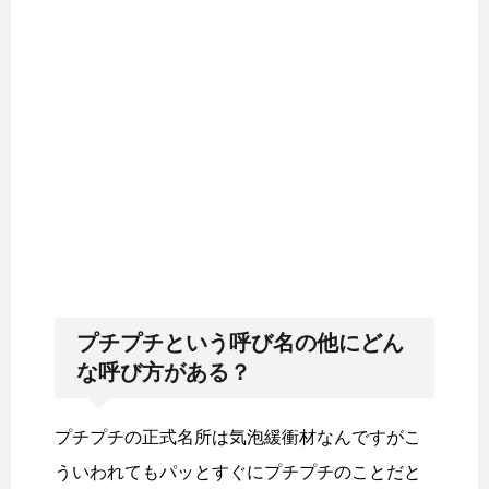
プチプチという呼び名の他にどん
な呼び方がある？
プチプチの正式名所は気泡緩衝材なんですがこ
ういわれてもパッとすぐにプチプチのことだと