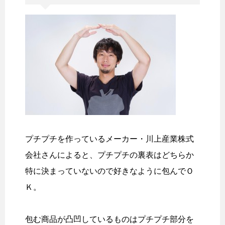
プチプチを作っているメーカー・川上産業株式
会社さんによると、プチプチの裏表はどちらか
特に決まっていないので好きなように包んでＯ
Ｋ。
包む商品が凸凹しているものはプチプチ部分を