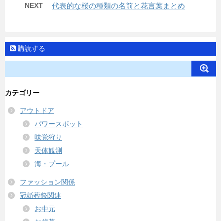
NEXT
代表的な桜の種類の名前と花言葉まとめ
購読する
カテゴリー
アウトドア
パワースポット
味覚狩り
天体観測
海・プール
ファッション関係
冠婚葬祭関連
お中元