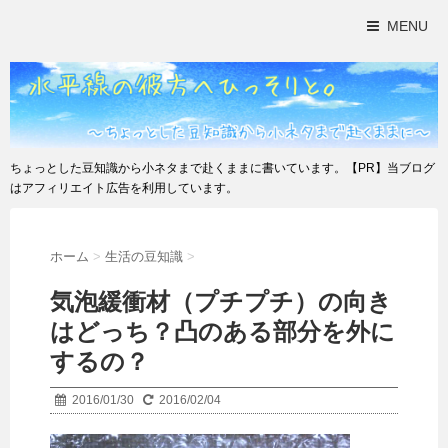
MENU
ちょっとした豆知識から小ネタまで赴くままに書いています。【PR】当ブログ
はアフィリエイト広告を利用しています。
ホーム
>
生活の豆知識
>
気泡緩衝材（プチプチ）の向き
はどっち？凸のある部分を外に
するの？
2016/01/30
2016/02/04