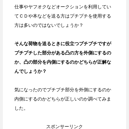
仕事やヤフオクなどオークションを利用してい
てＣＤや本などを送る方はプチプチを使用する
方は多いのではないでしょうか？
そんな荷物を送るときに役立つプチプチですが
プチプチした部分がある凸の方を外側にするの
か、凸の部分を内側にするのかどちらが正解な
んでしょうか？
気になったのでプチプチ部分を外側にするのか
内側にするのかどちらが正しいのか調べてみま
した。
スポンサーリンク