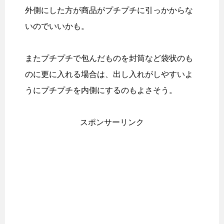
外側にした方が商品がプチプチに引っかからな
いのでいいかも。
またプチプチで包んだものを封筒など袋状のも
のに更に入れる場合は、出し入れがしやすいよ
うにプチプチを内側にするのもよさそう。
スポンサーリンク