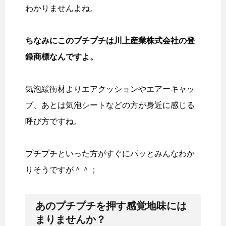
わかりませんよね。
ちなみにこのプチプチは川上産業株式会社の登
録商標なんですよ。
気泡緩衝材よりエアクッションやエアーキャッ
プ、あとは気泡シートなどの方が身近に感じる
呼び方ですね。
プチプチといった方がすぐにパッとみんなわか
りそうですが＾＾；
あのプチプチを押す感覚地味には
まりませんか？