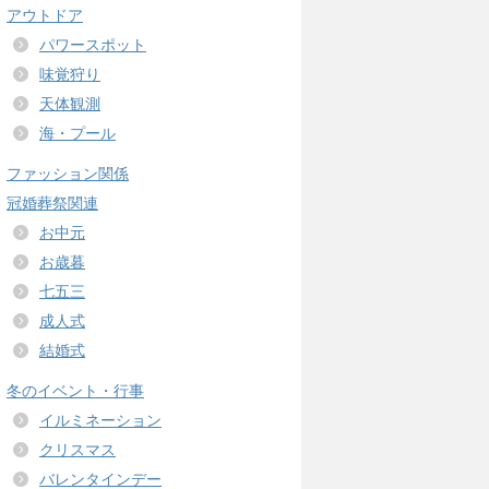
アウトドア
パワースポット
味覚狩り
天体観測
海・プール
ファッション関係
冠婚葬祭関連
お中元
お歳暮
七五三
成人式
結婚式
冬のイベント・行事
イルミネーション
クリスマス
バレンタインデー