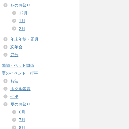
冬のお祭り
12月
1月
2月
年末年始・正月
忘年会
節分
動物・ペット関係
夏のイベント・行事
お盆
ホタル鑑賞
七夕
夏のお祭り
6月
7月
8月