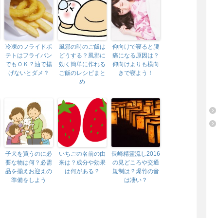
冷凍のフライドポ
風邪の時のご飯は
仰向けで寝ると腰
テトはフライパン
どうする？風邪に
痛になる原因は？
でもＯＫ？油で揚
効く簡単に作れる
仰向けよりも横向
げないとダメ？
ご飯のレシピまと
きで寝よう！
め
子犬を買うのに必
いちごの名前の由
長崎精霊流し2016
要な物は何？必需
来は？成分や効果
の見どころや交通
品を揃えお迎えの
は何がある？
規制は？爆竹の音
準備をしよう
は凄い？