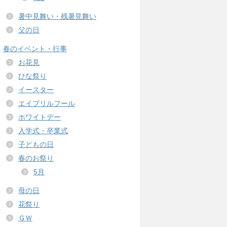
暑中見舞い・残暑見舞い
父の日
春のイベント・行事
お花見
ひな祭り
イースター
エイプリルフール
ホワイトデー
入学式・卒業式
子どもの日
春のお祭り
5月
母の日
花祭り
ＧＷ