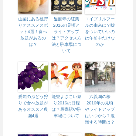
山梨にある桃狩
醍醐寺の紅葉
エイプリルフー
りオススメスポ
2016の見頃と
ルの由来は？嘘
ット4選！食べ
ライトアップ
をついていいの
放題があるの
は？アクセス方
は午前中だけな
は？
法と駐車場につ
のか
いて
愛知のぶどう狩
能登よさこい祭
六義園の桜
りで食べ放題が
り2016の日程
2016年の見頃
あるオススメ農
は？最寄駅や駐
やライトアップ
園4選
車場について
はいつから？混
雑する時間は？