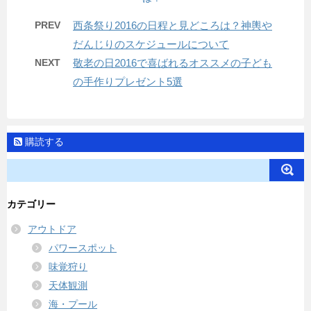
PREV
西条祭り2016の日程と見どころは？神輿や
だんじりのスケジュールについて
NEXT
敬老の日2016で喜ばれるオススメの子ども
の手作りプレゼント5選
購読する
カテゴリー
アウトドア
パワースポット
味覚狩り
天体観測
海・プール