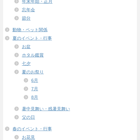
年末年始・正月
忘年会
節分
動物・ペット関係
夏のイベント・行事
お盆
ホタル鑑賞
七夕
夏のお祭り
6月
7月
8月
暑中見舞い・残暑見舞い
父の日
春のイベント・行事
お花見