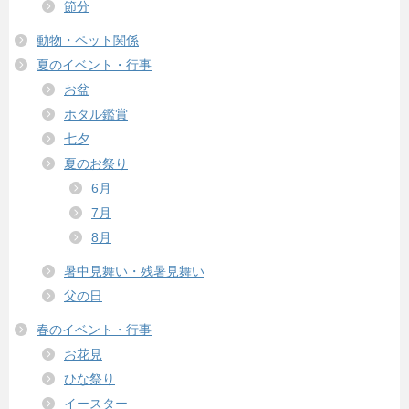
節分
動物・ペット関係
夏のイベント・行事
お盆
ホタル鑑賞
七夕
夏のお祭り
6月
7月
8月
暑中見舞い・残暑見舞い
父の日
春のイベント・行事
お花見
ひな祭り
イースター