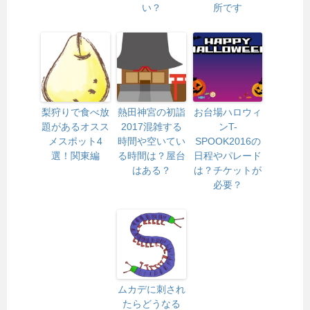
い？
所です
梨狩りで食べ放
熱田神宮の初詣
お台場ハロウィ
題があるオスス
2017混雑する
ンT-
メスポット4
時間や空いてい
SPOOK2016の
選！関東編
る時間は？屋台
日程やパレード
はある？
は？チケットが
必要？
ムカデに刺され
たらどうなる