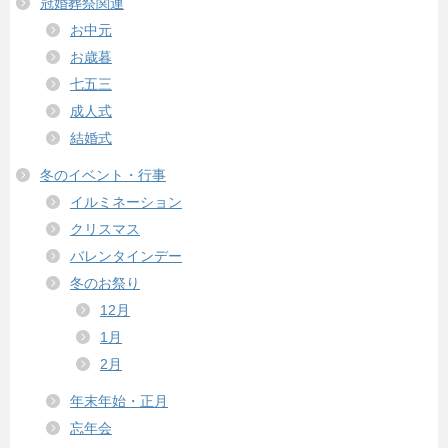
冠婚葬祭関連
お中元
お歳暮
七五三
成人式
結婚式
冬のイベント・行事
イルミネーション
クリスマス
バレンタインデー
冬のお祭り
12月
1月
2月
年末年始・正月
忘年会