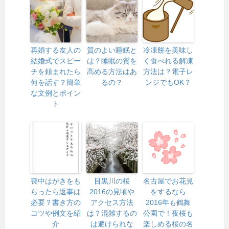
再婚する友人の
質のよい睡眠と
冷凍餅を美味し
結婚式でスピー
は？睡眠の質を
く食べれる解凍
チを頼まれたら
高める方法はあ
方法は？電子レ
何を話す？簡単
るの？
ンジでもOK？
な文例とポイン
ト
喪中はがきをも
目黒川の桜
名古屋でお花見
らったら返事は
2016の見頃や
をするなら
必要？書き方の
アクセス方法
2016年も鶴舞
コツや例文を紹
は？混雑するの
公園で！夜桜も
介
は避けられな
楽しめる桜の名