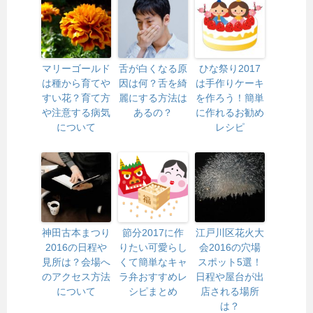
マリーゴールド
舌が白くなる原
ひな祭り2017
は種から育てや
因は何？舌を綺
は手作りケーキ
すい花？育て方
麗にする方法は
を作ろう！簡単
や注意する病気
あるの？
に作れるお勧め
について
レシピ
神田古本まつり
節分2017に作
江戸川区花火大
2016の日程や
りたい可愛らし
会2016の穴場
見所は？会場へ
くて簡単なキャ
スポット5選！
のアクセス方法
ラ弁おすすめレ
日程や屋台が出
について
シピまとめ
店される場所
は？