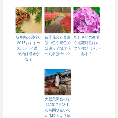
岐阜県の栗拾い
彼岸花の花言葉
あじさいの身頃
2016おすすめ
は白色や黄色で
や開花時期はい
スポット4選！
は違う？彼岸花
つ？種類は何が
予約は必要か
の別名は怖い？
ある？
な？
大阪天満宮の初
詣2017混雑す
る時間や空いて
いる時間は？屋