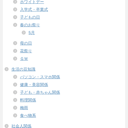
ホワイトデー
入学式・卒業式
子どもの日
春のお祭り
5月
母の日
花祭り
ＧＷ
生活の豆知識
パソコン・スマホ関係
健康・美容関係
子ども・赤ちゃん関係
料理関係
梅雨
食べ物系
社会人関係