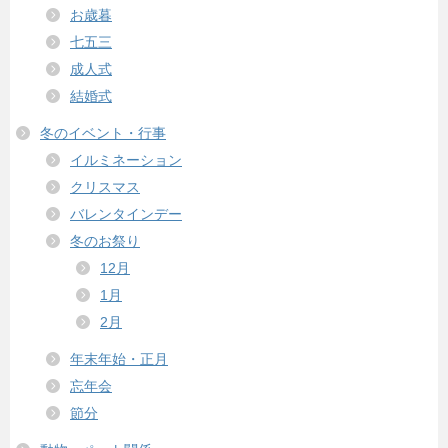
お歳暮
七五三
成人式
結婚式
冬のイベント・行事
イルミネーション
クリスマス
バレンタインデー
冬のお祭り
12月
1月
2月
年末年始・正月
忘年会
節分