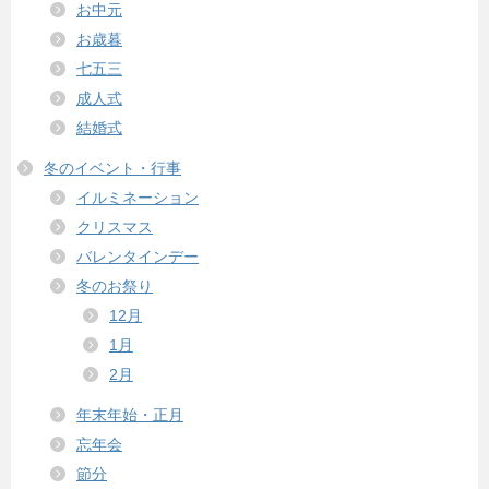
お中元
お歳暮
七五三
成人式
結婚式
冬のイベント・行事
イルミネーション
クリスマス
バレンタインデー
冬のお祭り
12月
1月
2月
年末年始・正月
忘年会
節分