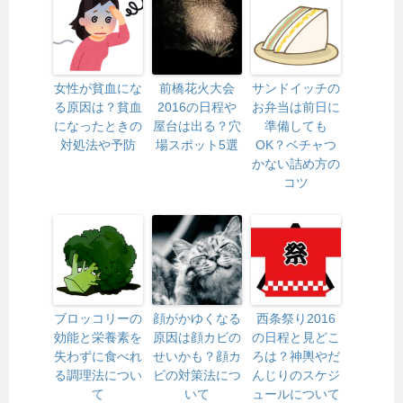
女性が貧血にな
前橋花火大会
サンドイッチの
る原因は？貧血
2016の日程や
お弁当は前日に
になったときの
屋台は出る？穴
準備しても
対処法や予防
場スポット5選
OK？ベチャつ
かない詰め方の
コツ
ブロッコリーの
顔がかゆくなる
西条祭り2016
効能と栄養素を
原因は顔カビの
の日程と見どこ
失わずに食べれ
せいかも？顔カ
ろは？神輿やだ
る調理法につい
ビの対策法につ
んじりのスケジ
て
いて
ュールについて