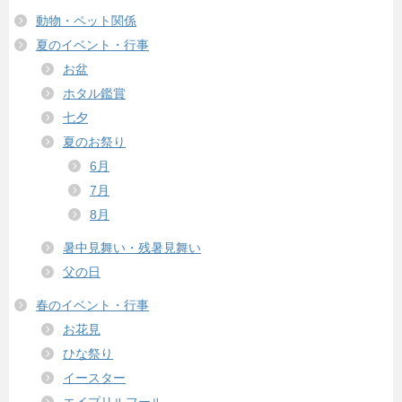
動物・ペット関係
夏のイベント・行事
お盆
ホタル鑑賞
七夕
夏のお祭り
6月
7月
8月
暑中見舞い・残暑見舞い
父の日
春のイベント・行事
お花見
ひな祭り
イースター
エイプリルフール