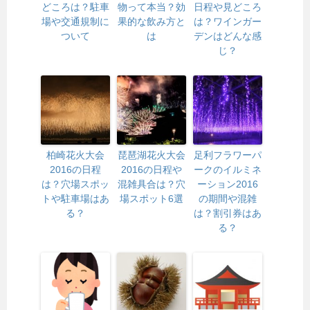
どころは？駐車
物って本当？効
日程や見どころ
場や交通規制に
果的な飲み方と
は？ワインガー
ついて
は
デンはどんな感
じ？
柏崎花火大会
琵琶湖花火大会
足利フラワーパ
2016の日程
2016の日程や
ークのイルミネ
は？穴場スポッ
混雑具合は？穴
ーション2016
トや駐車場はあ
場スポット6選
の期間や混雑
る？
は？割引券はあ
る？