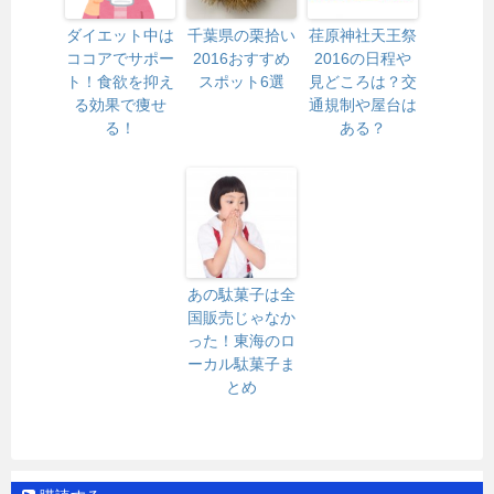
ダイエット中は
千葉県の栗拾い
荏原神社天王祭
ココアでサポー
2016おすすめ
2016の日程や
ト！食欲を抑え
スポット6選
見どころは？交
る効果で痩せ
通規制や屋台は
る！
ある？
あの駄菓子は全
国販売じゃなか
った！東海のロ
ーカル駄菓子ま
とめ