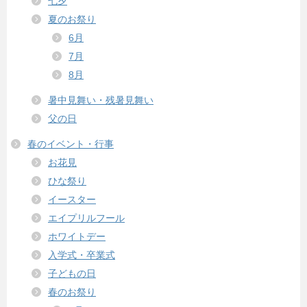
七夕
夏のお祭り
6月
7月
8月
暑中見舞い・残暑見舞い
父の日
春のイベント・行事
お花見
ひな祭り
イースター
エイプリルフール
ホワイトデー
入学式・卒業式
子どもの日
春のお祭り