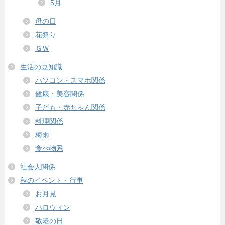
5月
母の日
花祭り
ＧＷ
生活の豆知識
パソコン・スマホ関係
健康・美容関係
子ども・赤ちゃん関係
料理関係
梅雨
食べ物系
社会人関係
秋のイベント・行事
お月見
ハロウィン
敬老の日