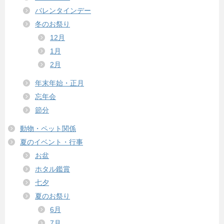
バレンタインデー
冬のお祭り
12月
1月
2月
年末年始・正月
忘年会
節分
動物・ペット関係
夏のイベント・行事
お盆
ホタル鑑賞
七夕
夏のお祭り
6月
7月