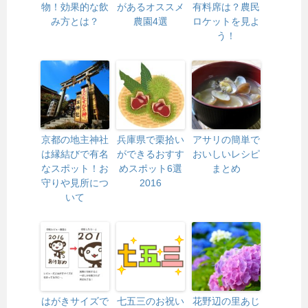
物！効果的な飲
があるオススメ
有料席は？農民
み方とは？
農園4選
ロケットを見よ
う！
京都の地主神社
兵庫県で栗拾い
アサリの簡単で
は縁結びで有名
ができるおすす
おいしいレシピ
なスポット！お
めスポット6選
まとめ
守りや見所につ
2016
いて
はがきサイズで
七五三のお祝い
花野辺の里あじ