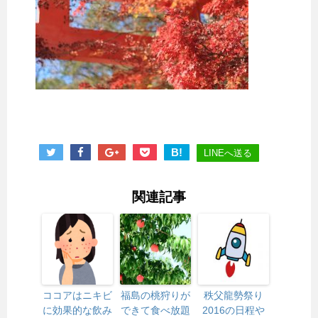
B!
LINEへ送る
関連記事
ココアはニキビ
福島の桃狩りが
秩父龍勢祭り
に効果的な飲み
できて食べ放題
2016の日程や