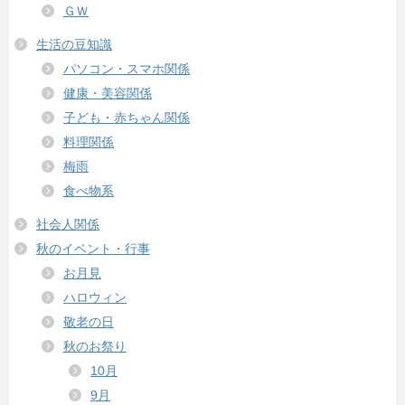
ＧＷ
生活の豆知識
パソコン・スマホ関係
健康・美容関係
子ども・赤ちゃん関係
料理関係
梅雨
食べ物系
社会人関係
秋のイベント・行事
お月見
ハロウィン
敬老の日
秋のお祭り
10月
9月