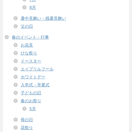
8月
暑中見舞い・残暑見舞い
父の日
春のイベント・行事
お花見
ひな祭り
イースター
エイプリルフール
ホワイトデー
入学式・卒業式
子どもの日
春のお祭り
5月
母の日
花祭り