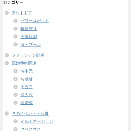
カテゴリー
アウトドア
パワースポット
味覚狩り
天体観測
海・プール
ファッション関係
冠婚葬祭関連
お中元
お歳暮
七五三
成人式
結婚式
冬のイベント・行事
イルミネーション
クリスマス