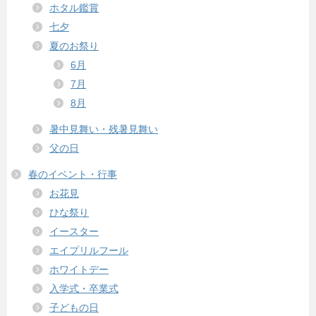
ホタル鑑賞
七夕
夏のお祭り
6月
7月
8月
暑中見舞い・残暑見舞い
父の日
春のイベント・行事
お花見
ひな祭り
イースター
エイプリルフール
ホワイトデー
入学式・卒業式
子どもの日