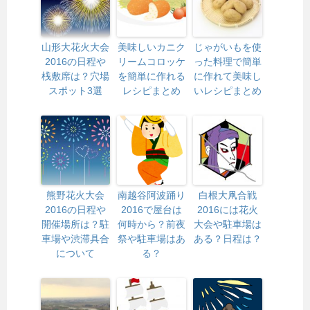
山形大花火大会
美味しいカニク
じゃがいもを使
2016の日程や
リームコロッケ
った料理で簡単
桟敷席は？穴場
を簡単に作れる
に作れて美味し
スポット3選
レシピまとめ
いレシピまとめ
熊野花火大会
南越谷阿波踊り
白根大凧合戦
2016の日程や
2016で屋台は
2016には花火
開催場所は？駐
何時から？前夜
大会や駐車場は
車場や渋滞具合
祭や駐車場はあ
ある？日程は？
について
る？