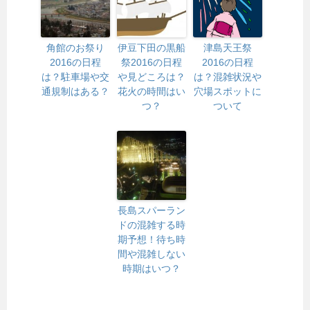
角館のお祭り
伊豆下田の黒船
津島天王祭
2016の日程
祭2016の日程
2016の日程
は？駐車場や交
や見どころは？
は？混雑状況や
通規制はある？
花火の時間はい
穴場スポットに
つ？
ついて
長島スパーラン
ドの混雑する時
期予想！待ち時
間や混雑しない
時期はいつ？