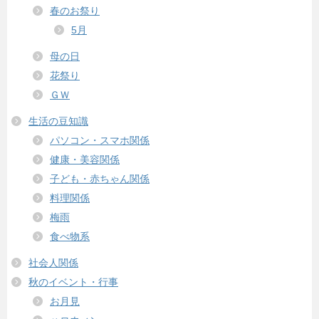
春のお祭り
5月
母の日
花祭り
ＧＷ
生活の豆知識
パソコン・スマホ関係
健康・美容関係
子ども・赤ちゃん関係
料理関係
梅雨
食べ物系
社会人関係
秋のイベント・行事
お月見