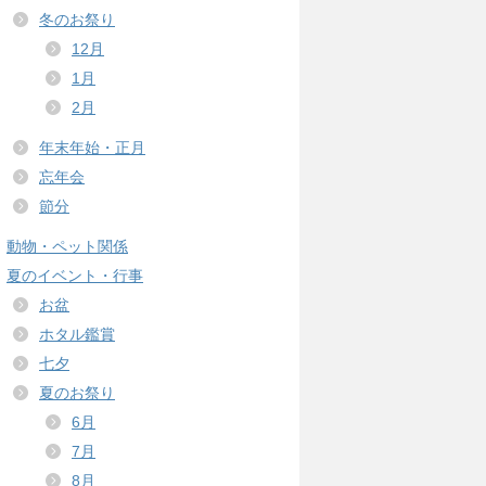
冬のお祭り
12月
1月
2月
年末年始・正月
忘年会
節分
動物・ペット関係
夏のイベント・行事
お盆
ホタル鑑賞
七夕
夏のお祭り
6月
7月
8月