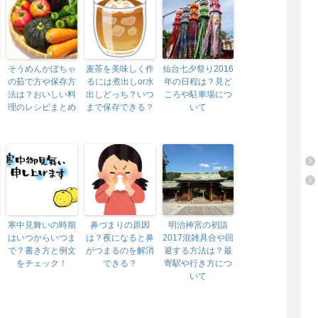
そうめんかぼちゃ
麦茶を美味しく作
仙台七夕祭り2016
の茹で方や保存方
るには煮出しor水
年の日程は？見ど
法は？おいしい料
出しどっち？いつ
ころや駐車場につ
理のレシピまとめ
まで保存できる？
いて
寒中見舞いの時期
鼻づまりの原因
明治神宮の初詣
はいつからいつま
は？夜になると鼻
2017混雑具合や回
で？書き方と例文
がつまるのを解消
避する方法は？最
をチェック！
できる？
寄駅や行き方につ
いて