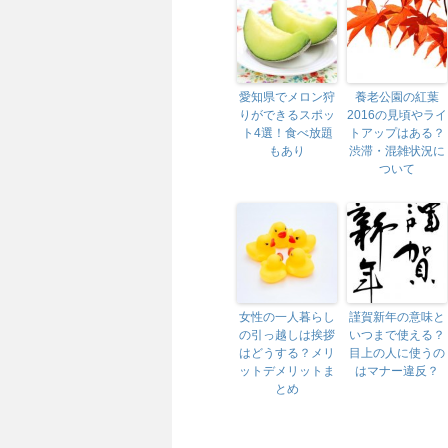
愛知県でメロン狩
養老公園の紅葉
りができるスポッ
2016の見頃やライ
ト4選！食べ放題
トアップはある？
もあり
渋滞・混雑状況に
ついて
女性の一人暮らし
謹賀新年の意味と
の引っ越しは挨拶
いつまで使える？
はどうする？メリ
目上の人に使うの
ットデメリットま
はマナー違反？
とめ