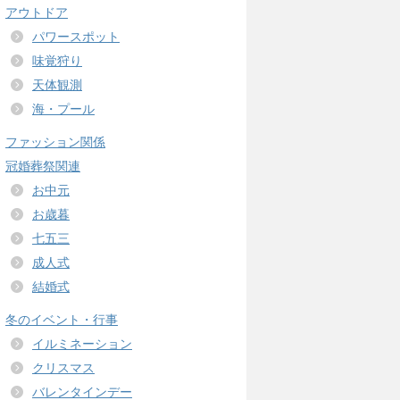
アウトドア
パワースポット
味覚狩り
天体観測
海・プール
ファッション関係
冠婚葬祭関連
お中元
お歳暮
七五三
成人式
結婚式
冬のイベント・行事
イルミネーション
クリスマス
バレンタインデー