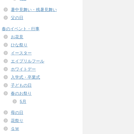
暑中見舞い・残暑見舞い
父の日
春のイベント・行事
お花見
ひな祭り
イースター
エイプリルフール
ホワイトデー
入学式・卒業式
子どもの日
春のお祭り
5月
母の日
花祭り
ＧＷ