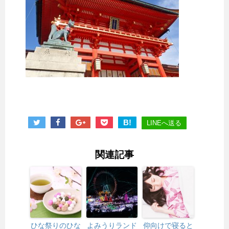
B!
LINEへ送る
関連記事
ひな祭りのひな
よみうりランド
仰向けで寝ると