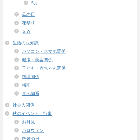
5月
母の日
花祭り
ＧＷ
生活の豆知識
パソコン・スマホ関係
健康・美容関係
子ども・赤ちゃん関係
料理関係
梅雨
食べ物系
社会人関係
秋のイベント・行事
お月見
ハロウィン
敬老の日