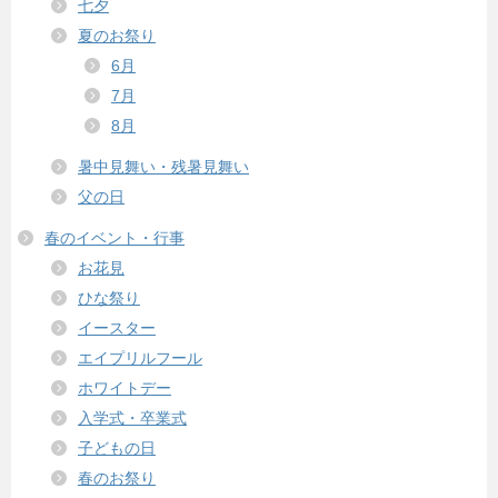
七夕
夏のお祭り
6月
7月
8月
暑中見舞い・残暑見舞い
父の日
春のイベント・行事
お花見
ひな祭り
イースター
エイプリルフール
ホワイトデー
入学式・卒業式
子どもの日
春のお祭り