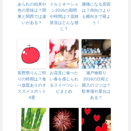
あられの由来や
イルミネーショ
腰痛になる原因
色の意味は？関
ン2016の期間
は？仰向けより
東と関西では違
や時間は？混雑
も横向きで寝よ
いがある？
状況はどんな感
う！
じ？
長野県りんご狩
お花見に食べた
瀬戸物祭り
りの時期は？食
い春を感じられ
2016の日程と
べ放題ありのオ
るスイーツレシ
購入のコツは？
ススメスポット
ピまとめ
駐車場や屋台は
4選
ある？