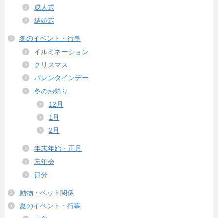
成人式
結婚式
冬のイベント・行事
イルミネーション
クリスマス
バレンタインデー
冬のお祭り
12月
1月
2月
年末年始・正月
忘年会
節分
動物・ペット関係
夏のイベント・行事