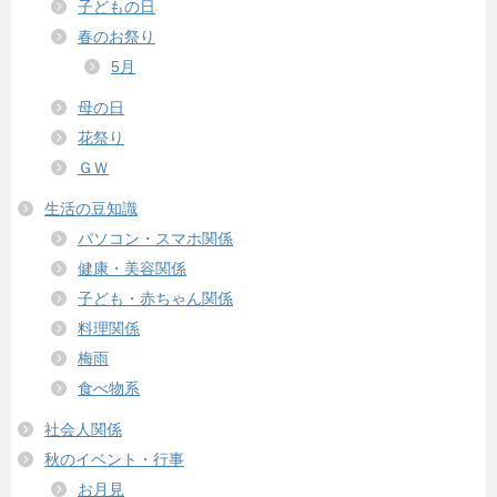
子どもの日
春のお祭り
5月
母の日
花祭り
ＧＷ
生活の豆知識
パソコン・スマホ関係
健康・美容関係
子ども・赤ちゃん関係
料理関係
梅雨
食べ物系
社会人関係
秋のイベント・行事
お月見