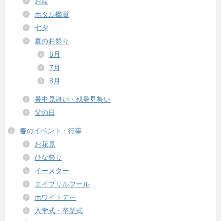
お盆
ホタル鑑賞
七夕
夏のお祭り
6月
7月
8月
暑中見舞い・残暑見舞い
父の日
春のイベント・行事
お花見
ひな祭り
イースター
エイプリルフール
ホワイトデー
入学式・卒業式