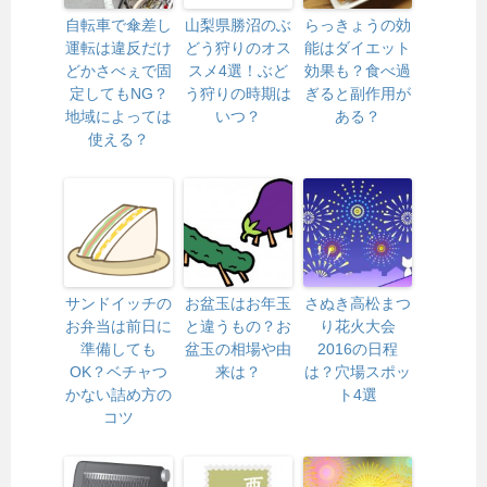
自転車で傘差し
山梨県勝沼のぶ
らっきょうの効
運転は違反だけ
どう狩りのオス
能はダイエット
どかさべぇで固
スメ4選！ぶど
効果も？食べ過
定してもNG？
う狩りの時期は
ぎると副作用が
地域によっては
いつ？
ある？
使える？
サンドイッチの
お盆玉はお年玉
さぬき高松まつ
お弁当は前日に
と違うもの？お
り花火大会
準備しても
盆玉の相場や由
2016の日程
OK？ベチャつ
来は？
は？穴場スポッ
かない詰め方の
ト4選
コツ