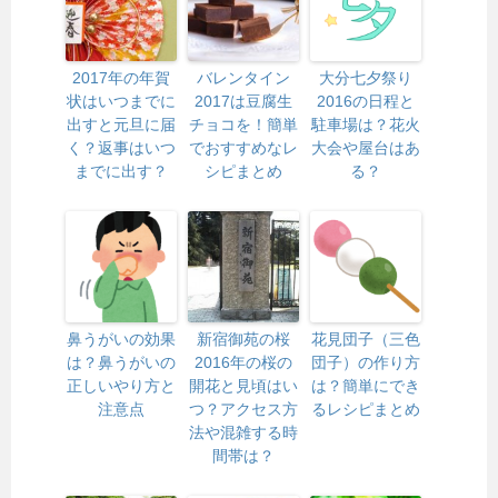
2017年の年賀
バレンタイン
大分七夕祭り
状はいつまでに
2017は豆腐生
2016の日程と
出すと元旦に届
チョコを！簡単
駐車場は？花火
く？返事はいつ
でおすすめなレ
大会や屋台はあ
までに出す？
シピまとめ
る？
鼻うがいの効果
新宿御苑の桜
花見団子（三色
は？鼻うがいの
2016年の桜の
団子）の作り方
正しいやり方と
開花と見頃はい
は？簡単にでき
注意点
つ？アクセス方
るレシピまとめ
法や混雑する時
間帯は？