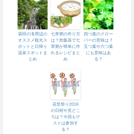
袋田の滝周辺の
七草粥の作り方
四つ葉のクロー
オススメ観光ス
は？炊飯器で七
バーの意味は？
ポットと日帰り
草粥が簡単に作
五つ葉や六つ葉
温泉スポットま
れるレシピまと
にも意味はあ
とめ
め
る？
花笠祭り2016
の日程や見どこ
ろは？今回もゲ
ストは参加す
る？