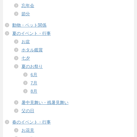
忘年会
節分
動物・ペット関係
夏のイベント・行事
お盆
ホタル鑑賞
七夕
夏のお祭り
6月
7月
8月
暑中見舞い・残暑見舞い
父の日
春のイベント・行事
お花見