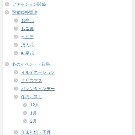
ファッション関係
冠婚葬祭関連
お中元
お歳暮
七五三
成人式
結婚式
冬のイベント・行事
イルミネーション
クリスマス
バレンタインデー
冬のお祭り
12月
1月
2月
年末年始・正月