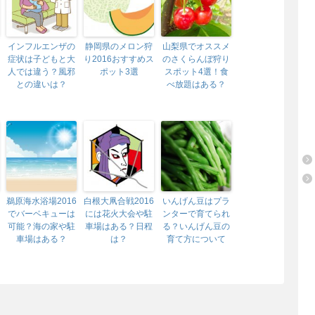
インフルエンザの
静岡県のメロン狩
山梨県でオススメ
症状は子どもと大
り2016おすすめス
のさくらんぼ狩り
人では違う？風邪
ポット3選
スポット4選！食
との違いは？
べ放題はある？
鵜原海水浴場2016
白根大凧合戦2016
いんげん豆はプラ
でバーベキューは
には花火大会や駐
ンターで育てられ
可能？海の家や駐
車場はある？日程
る？いんげん豆の
車場はある？
は？
育て方について