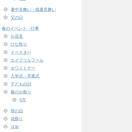
暑中見舞い・残暑見舞い
父の日
春のイベント・行事
お花見
ひな祭り
イースター
エイプリルフール
ホワイトデー
入学式・卒業式
子どもの日
春のお祭り
5月
母の日
花祭り
ＧＷ