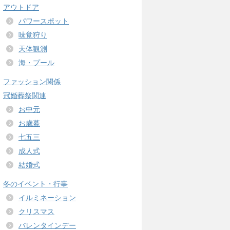
アウトドア
パワースポット
味覚狩り
天体観測
海・プール
ファッション関係
冠婚葬祭関連
お中元
お歳暮
七五三
成人式
結婚式
冬のイベント・行事
イルミネーション
クリスマス
バレンタインデー