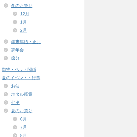
冬のお祭り
12月
1月
2月
年末年始・正月
忘年会
節分
動物・ペット関係
夏のイベント・行事
お盆
ホタル鑑賞
七夕
夏のお祭り
6月
7月
8月