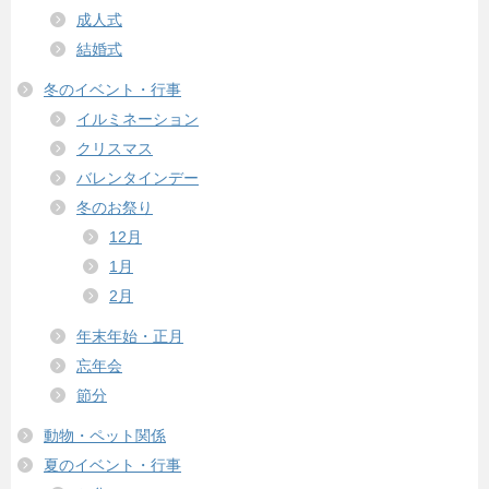
成人式
結婚式
冬のイベント・行事
イルミネーション
クリスマス
バレンタインデー
冬のお祭り
12月
1月
2月
年末年始・正月
忘年会
節分
動物・ペット関係
夏のイベント・行事