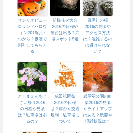
サンリオピュー
前橋花火大会
目黒川の桜
ロランドハロウ
2016の日程や
2016の見頃や
ィン2016はい
屋台は出る？穴
アクセス方法
つから？仮装で
場スポット5選
は？混雑するの
割引してもらえ
は避けられな
る
い？
としまえんあじ
成田祇園祭
岩屋堂公園の紅
さい祭り2016
2016の日程
葉2016の見頃
の日程や見頃
は？屋台や交通
やライトアップ
は？駐車場はあ
規制・駐車場に
はある？渋滞や
るの？
ついて
混雑状況は？