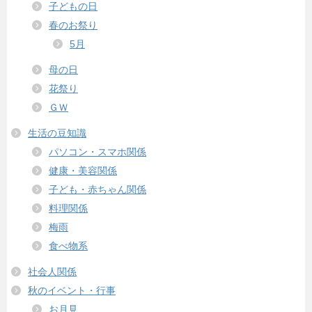
子どもの日
春のお祭り
5月
母の日
花祭り
ＧＷ
生活の豆知識
パソコン・スマホ関係
健康・美容関係
子ども・赤ちゃん関係
料理関係
梅雨
食べ物系
社会人関係
秋のイベント・行事
お月見