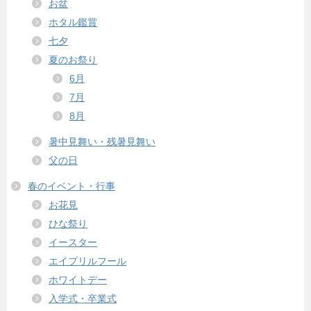
お盆
ホタル鑑賞
七夕
夏のお祭り
6月
7月
8月
暑中見舞い・残暑見舞い
父の日
春のイベント・行事
お花見
ひな祭り
イースター
エイプリルフール
ホワイトデー
入学式・卒業式