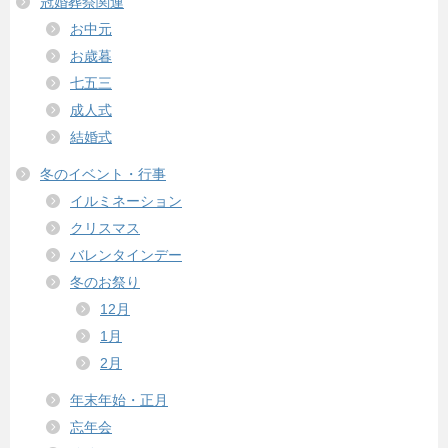
冠婚葬祭関連
お中元
お歳暮
七五三
成人式
結婚式
冬のイベント・行事
イルミネーション
クリスマス
バレンタインデー
冬のお祭り
12月
1月
2月
年末年始・正月
忘年会