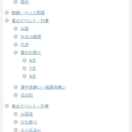
節分
動物・ペット関係
夏のイベント・行事
お盆
ホタル鑑賞
七夕
夏のお祭り
6月
7月
8月
暑中見舞い・残暑見舞い
父の日
春のイベント・行事
お花見
ひな祭り
イースター