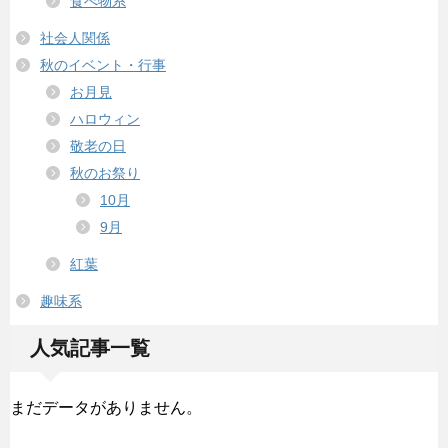
食べ物系
社会人関係
秋のイベント・行事
お月見
ハロウィン
敬老の日
秋のお祭り
10月
9月
紅葉
趣味系
人気記事一覧
まだデータがありません。