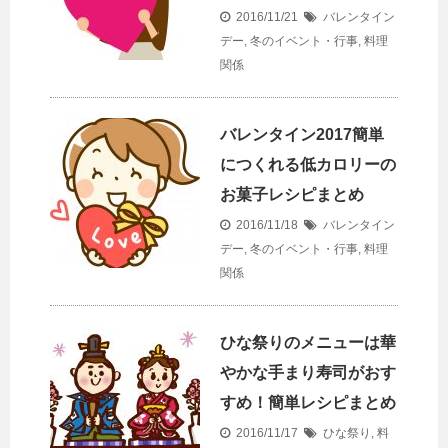
2016/11/21
バレンタイン
デー
,
冬のイベント・行事
,
料理
関係
バレンタイン2017簡単
につくれる低カロリーの
お菓子レシピまとめ
2016/11/18
バレンタイン
デー
,
冬のイベント・行事
,
料理
関係
ひな祭りのメニューは華
やかな手まり寿司がおす
すめ！簡単レシピまとめ
2016/11/17
ひな祭り
,
料