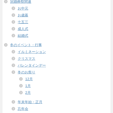
冠婚葬祭関連
お中元
お歳暮
七五三
成人式
結婚式
冬のイベント・行事
イルミネーション
クリスマス
バレンタインデー
冬のお祭り
12月
1月
2月
年末年始・正月
忘年会