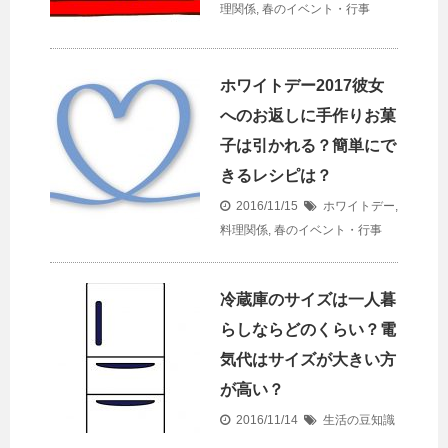
理関係
,
春のイベント・行事
ホワイトデー2017彼女
へのお返しに手作りお菓
子は引かれる？簡単にで
きるレシピは？
2016/11/15
ホワイトデー
,
料理関係
,
春のイベント・行事
冷蔵庫のサイズは一人暮
らしならどのくらい？電
気代はサイズが大きい方
が高い？
2016/11/14
生活の豆知識