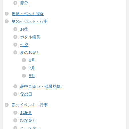
節分
動物・ペット関係
夏のイベント・行事
お盆
ホタル鑑賞
七夕
夏のお祭り
6月
7月
8月
暑中見舞い・残暑見舞い
父の日
春のイベント・行事
お花見
ひな祭り
イースター