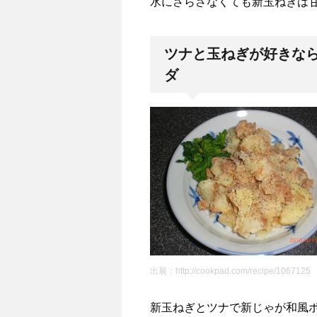
水にさらさなくても新玉ねぎは
ツナと玉ねぎが好きな
ダ
出展：http://cookpad.com/recipe/1067125
新玉ねぎとツナで新じゃが和風