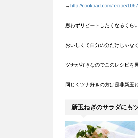
→
http://cookpad.com/recipe/106
思わずリピートしたくなるくら
おいしくて自分の分だけじゃな
ツナが好きなのでこのレシピを
同じくツナ好きの方は是非新玉
新玉ねぎのサラダにも