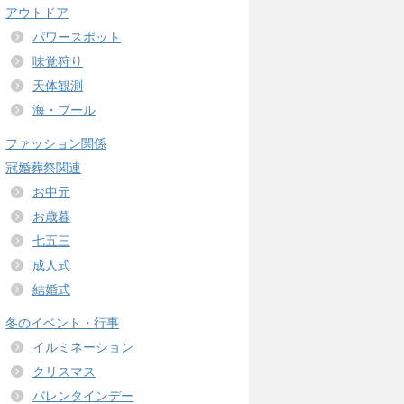
アウトドア
パワースポット
味覚狩り
天体観測
海・プール
ファッション関係
冠婚葬祭関連
お中元
お歳暮
七五三
成人式
結婚式
冬のイベント・行事
イルミネーション
クリスマス
バレンタインデー