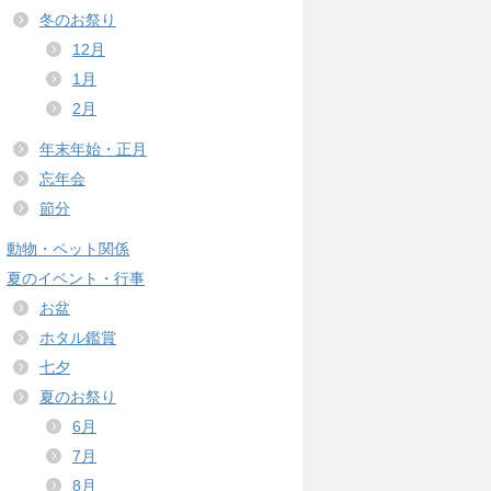
冬のお祭り
12月
1月
2月
年末年始・正月
忘年会
節分
動物・ペット関係
夏のイベント・行事
お盆
ホタル鑑賞
七夕
夏のお祭り
6月
7月
8月