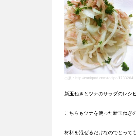
出展：http://cookpad.com/recipe/1733264
新玉ねぎとツナのサラダのレシ
こちらもツナを使った新玉ねぎ
材料を混ぜるだけなのでとって