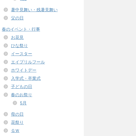
暑中見舞い・残暑見舞い
父の日
春のイベント・行事
お花見
ひな祭り
イースター
エイプリルフール
ホワイトデー
入学式・卒業式
子どもの日
春のお祭り
5月
母の日
花祭り
ＧＷ