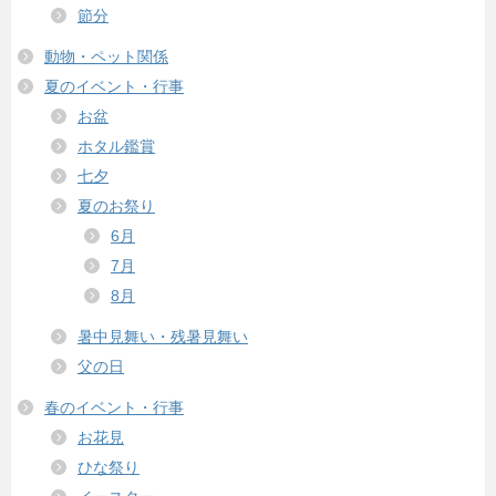
節分
動物・ペット関係
夏のイベント・行事
お盆
ホタル鑑賞
七夕
夏のお祭り
6月
7月
8月
暑中見舞い・残暑見舞い
父の日
春のイベント・行事
お花見
ひな祭り