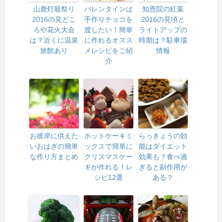
山鹿灯籠祭り
バレンタインは
知恩院の紅葉
2016の見どこ
手作りチョコを
2016の見頃と
ろや花火大会
渡したい！簡単
ライトアップの
は？近くに温泉
に作れるオスス
時期は？駐車場
旅館あり
メレシピをご紹
情報
介
お彼岸に供えた
ホットケーキミ
らっきょうの効
いおはぎの簡単
ックスで簡単に
能はダイエット
な作り方まとめ
クリスマスケー
効果も？食べ過
キが作れる！レ
ぎると副作用が
シピ12選
ある？