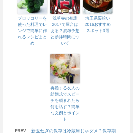
ブロッコリーを
浅草寺の初詣
埼玉県栗拾い
使った料理でレ
2017で屋台は
2016おすすめ
ンジで簡単に作
ある？混雑予想
スポット3選
れるレシピまと
と参拝時間につ
め
いて
再婚する友人の
結婚式でスピー
チを頼まれたら
何を話す？簡単
な文例とポイン
ト
PREV
新玉ねぎの保存は冷蔵庫じゃダメ？保存期