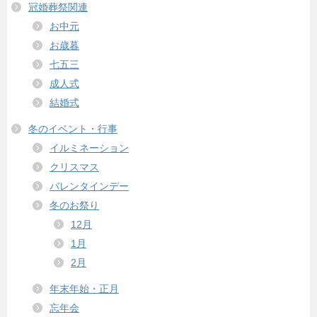
冠婚葬祭関連
お中元
お歳暮
七五三
成人式
結婚式
冬のイベント・行事
イルミネーション
クリスマス
バレンタインデー
冬のお祭り
12月
1月
2月
年末年始・正月
忘年会