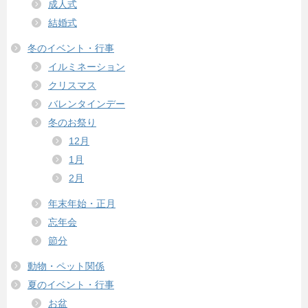
成人式
結婚式
冬のイベント・行事
イルミネーション
クリスマス
バレンタインデー
冬のお祭り
12月
1月
2月
年末年始・正月
忘年会
節分
動物・ペット関係
夏のイベント・行事
お盆