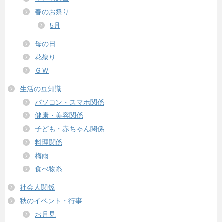
春のお祭り
5月
母の日
花祭り
ＧＷ
生活の豆知識
パソコン・スマホ関係
健康・美容関係
子ども・赤ちゃん関係
料理関係
梅雨
食べ物系
社会人関係
秋のイベント・行事
お月見