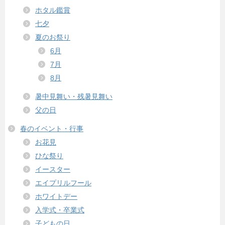
ホタル鑑賞
七夕
夏のお祭り
6月
7月
8月
暑中見舞い・残暑見舞い
父の日
春のイベント・行事
お花見
ひな祭り
イースター
エイプリルフール
ホワイトデー
入学式・卒業式
子どもの日