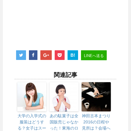
B!
LINEへ送る
関連記事
大学の入学式の
あの駄菓子は全
神田古本まつり
服装はどうす
国販売じゃなか
2016の日程や
る？女子はスー
った！東海のロ
見所は？会場へ