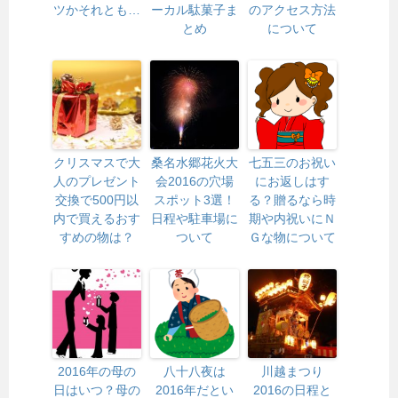
ツかそれとも…
ーカル駄菓子ま
のアクセス方法
とめ
について
クリスマスで大
桑名水郷花火大
七五三のお祝い
人のプレゼント
会2016の穴場
にお返しはす
交換で500円以
スポット3選！
る？贈るなら時
内で買えるおす
日程や駐車場に
期や内祝いにＮ
すめの物は？
ついて
Ｇな物について
2016年の母の
八十八夜は
川越まつり
日はいつ？母の
2016年だとい
2016の日程と