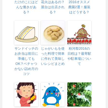
たけのこにはど
花火はあるの？
2016オススメ
んな働きがあ
屋台は出店され
農園2選！服装
る？
る？
はどうする？
サンドイッチの
じゃがいもを使
粉河祭2016の
お弁当は前日に
った料理で簡単
日程は？最寄駅
準備しても
に作れて美味し
や駐車場につい
OK？ベチャつ
いレシピまとめ
て
かない詰め方の
コツ