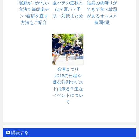
寝癖がつかない
夏バテの症状と
福島の桃狩りが
方法で毎朝楽チ
は？夏バテ予
できて食べ放題
ン♪寝癖を直す
防・対策まとめ
があるオススメ
方法もご紹介
農園4選
会津まつり
2016の日程や
藩公行列でゲス
トは来る？主な
イベントについ
て
購読する