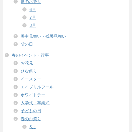
夏のお祭り
6月
7月
8月
暑中見舞い・残暑見舞い
父の日
春のイベント・行事
お花見
ひな祭り
イースター
エイプリルフール
ホワイトデー
入学式・卒業式
子どもの日
春のお祭り
5月