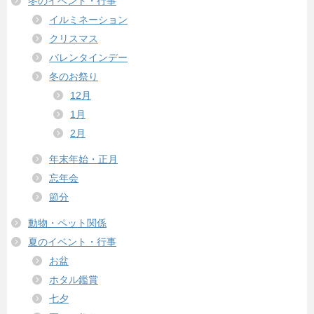
冬のイベント・行事
イルミネーション
クリスマス
バレンタインデー
冬のお祭り
12月
1月
2月
年末年始・正月
忘年会
節分
動物・ペット関係
夏のイベント・行事
お盆
ホタル鑑賞
七夕