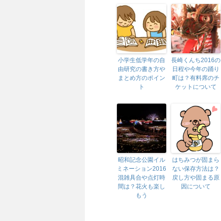
小学生低学年の自
長崎くんち2016の
由研究の書き方や
日程や今年の踊り
まとめ方のポイン
町は？有料席のチ
ト
ケットについて
昭和記念公園イル
はちみつが固まら
ミネーション2016
ない保存方法は？
混雑具合や点灯時
戻し方や固まる原
間は？花火も楽し
因について
もう