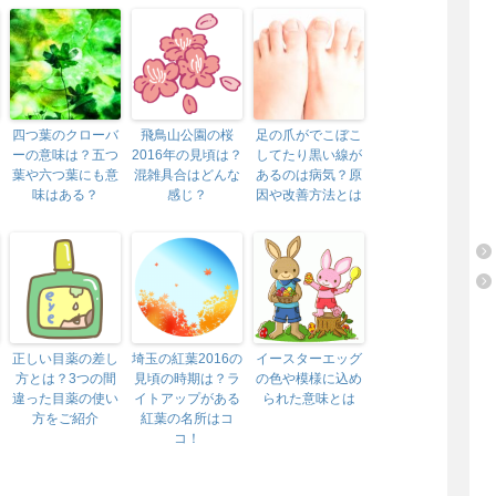
四つ葉のクローバ
飛鳥山公園の桜
足の爪がでこぼこ
ーの意味は？五つ
2016年の見頃は？
してたり黒い線が
葉や六つ葉にも意
混雑具合はどんな
あるのは病気？原
味はある？
感じ？
因や改善方法とは
正しい目薬の差し
埼玉の紅葉2016の
イースターエッグ
方とは？3つの間
見頃の時期は？ラ
の色や模様に込め
違った目薬の使い
イトアップがある
られた意味とは
方をご紹介
紅葉の名所はコ
コ！