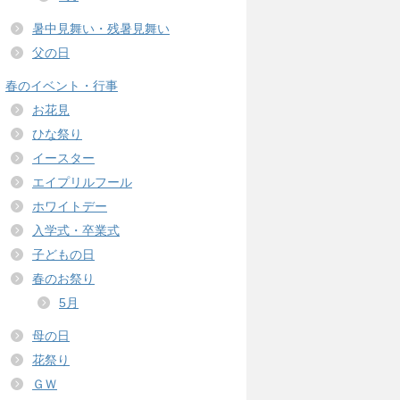
暑中見舞い・残暑見舞い
父の日
春のイベント・行事
お花見
ひな祭り
イースター
エイプリルフール
ホワイトデー
入学式・卒業式
子どもの日
春のお祭り
5月
母の日
花祭り
ＧＷ