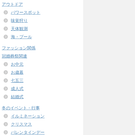
アウトドア
パワースポット
味覚狩り
天体観測
海・プール
ファッション関係
冠婚葬祭関連
お中元
お歳暮
七五三
成人式
結婚式
冬のイベント・行事
イルミネーション
クリスマス
バレンタインデー