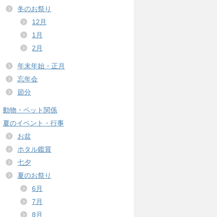
冬のお祭り
12月
1月
2月
年末年始・正月
忘年会
節分
動物・ペット関係
夏のイベント・行事
お盆
ホタル鑑賞
七夕
夏のお祭り
6月
7月
8月