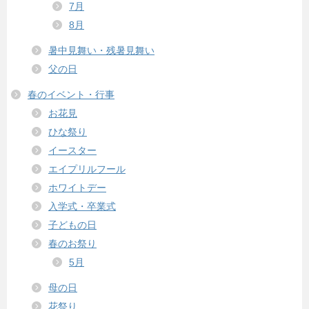
7月
8月
暑中見舞い・残暑見舞い
父の日
春のイベント・行事
お花見
ひな祭り
イースター
エイプリルフール
ホワイトデー
入学式・卒業式
子どもの日
春のお祭り
5月
母の日
花祭り