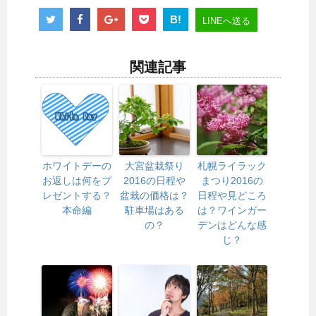
B!
LINEへ送る
関連記事
ホワイトデーの
大宮盆栽祭り
札幌ライラック
お返しは何をプ
2016の日程や
まつり2016の
レゼントする？
盆栽の価格は？
日程や見どころ
本命編
駐車場はある
は？ワインガー
の？
デンはどんな感
じ？