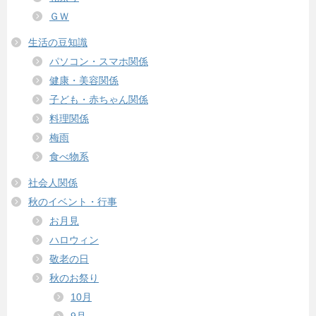
ＧＷ
生活の豆知識
パソコン・スマホ関係
健康・美容関係
子ども・赤ちゃん関係
料理関係
梅雨
食べ物系
社会人関係
秋のイベント・行事
お月見
ハロウィン
敬老の日
秋のお祭り
10月