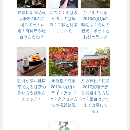
神奈川新聞花火
足のふくらはぎ
芦ノ湖の紅葉
大会2016の穴
が痛いのは病
2016の見頃の
場スポット4
気？症状と対策
時期は？周辺の
選！有料席や屋
について
観光スポットと
台はあるの？
お勧めランチ
効能が凄い健康
永観堂の紅葉
八坂神社の初詣
茶である甘茶の
2016の見頃や
2017混雑予想
作り方や効果を
ライトアップ
と回避する方法
チェック！
は？アクセス方
は？屋台はいつ
法や混雑状況
まで出店して
る？