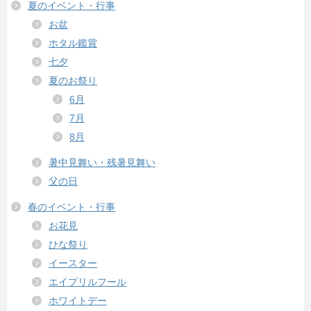
夏のイベント・行事
お盆
ホタル鑑賞
七夕
夏のお祭り
6月
7月
8月
暑中見舞い・残暑見舞い
父の日
春のイベント・行事
お花見
ひな祭り
イースター
エイプリルフール
ホワイトデー