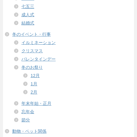
七五三
成人式
結婚式
冬のイベント・行事
イルミネーション
クリスマス
バレンタインデー
冬のお祭り
12月
1月
2月
年末年始・正月
忘年会
節分
動物・ペット関係