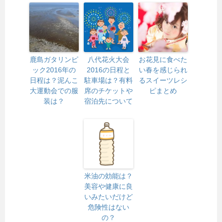
鹿島ガタリンピ
八代花火大会
お花見に食べた
ック2016年の
2016の日程と
い春を感じられ
日程は？泥んこ
駐車場は？有料
るスイーツレシ
大運動会での服
席のチケットや
ピまとめ
装は？
宿泊先について
米油の効能は？
美容や健康に良
いみたいだけど
危険性はない
の？