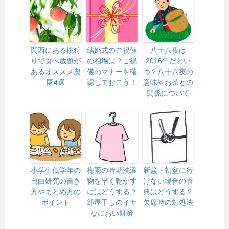
関西にある桃狩
結婚式のご祝儀
八十八夜は
りで食べ放題が
の相場は？ご祝
2016年だとい
あるオススメ農
儀のマナーを確
つ？八十八夜の
園4選
認しておこう！
意味やお茶との
関係について
小学生低学年の
梅雨の時期洗濯
新盆・初盆に行
自由研究の書き
物を早く乾かす
けない場合の香
方やまとめ方の
にはどうする？
典はどうする？
ポイント
部屋干しのイヤ
欠席時の対処法
なにおい対策