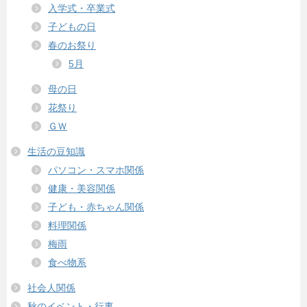
入学式・卒業式
子どもの日
春のお祭り
5月
母の日
花祭り
ＧＷ
生活の豆知識
パソコン・スマホ関係
健康・美容関係
子ども・赤ちゃん関係
料理関係
梅雨
食べ物系
社会人関係
秋のイベント・行事