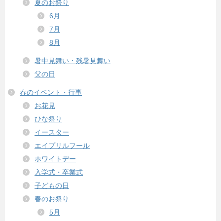
夏のお祭り
6月
7月
8月
暑中見舞い・残暑見舞い
父の日
春のイベント・行事
お花見
ひな祭り
イースター
エイプリルフール
ホワイトデー
入学式・卒業式
子どもの日
春のお祭り
5月