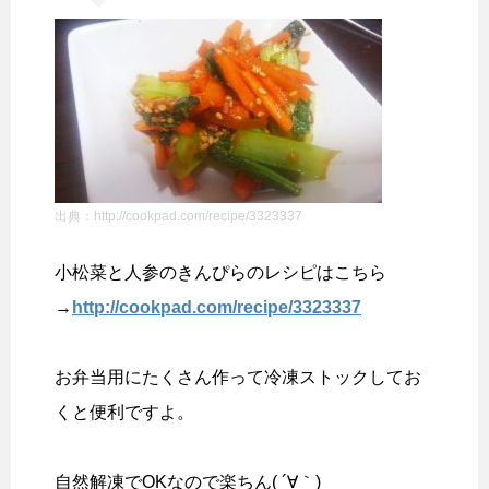
出典：http://cookpad.com/recipe/3323337
小松菜と人参のきんぴらのレシピはこちら
→
http://cookpad.com/recipe/3323337
お弁当用にたくさん作って冷凍ストックしてお
くと便利ですよ。
自然解凍でOKなので楽ちん( ´∀｀)