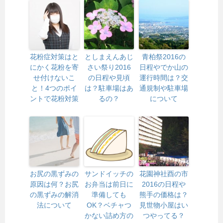
花粉症対策はと
としまえんあじ
青柏祭2016の
にかく花粉を寄
さい祭り2016
日程やでか山の
せ付けないこ
の日程や見頃
運行時間は？交
と！4つのポイ
は？駐車場はあ
通規制や駐車場
ントで花粉対策
るの？
について
お尻の黒ずみの
サンドイッチの
花園神社酉の市
原因は何？お尻
お弁当は前日に
2016の日程や
の黒ずみの解消
準備しても
熊手の価格は？
法について
OK？ベチャつ
見世物小屋はい
かない詰め方の
つやってる？