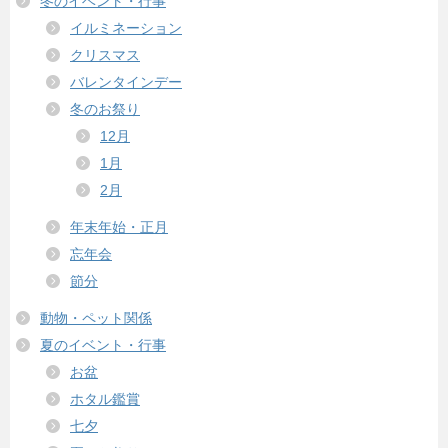
冬のイベント・行事
イルミネーション
クリスマス
バレンタインデー
冬のお祭り
12月
1月
2月
年末年始・正月
忘年会
節分
動物・ペット関係
夏のイベント・行事
お盆
ホタル鑑賞
七夕