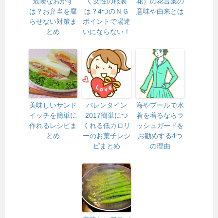
危険なおかず
く女性の服装
花）の花言葉の
は？お弁当を腐
は？4つのＮＧ
意味や由来とは
らせない対策ま
ポイントで場違
とめ
いにならない！
美味しいサンド
バレンタイン
海やプールで水
イッチを簡単に
2017簡単につ
着を着るならラ
作れるレシピま
くれる低カロリ
ッシュガードを
とめ
ーのお菓子レシ
お勧めする4つ
ピまとめ
の理由