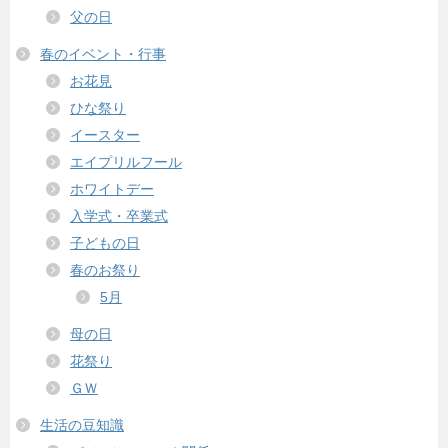
父の日
春のイベント・行事
お花見
ひな祭り
イースター
エイプリルフール
ホワイトデー
入学式・卒業式
子どもの日
春のお祭り
5月
母の日
花祭り
ＧＷ
生活の豆知識