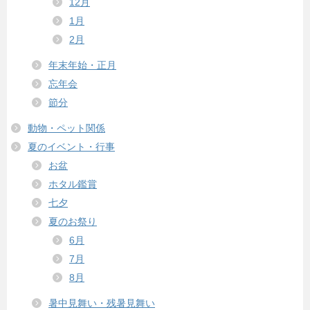
12月
1月
2月
年末年始・正月
忘年会
節分
動物・ペット関係
夏のイベント・行事
お盆
ホタル鑑賞
七夕
夏のお祭り
6月
7月
8月
暑中見舞い・残暑見舞い