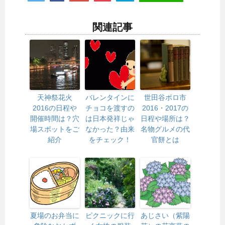
関連記事
天神祭花火
バレンタインに
世田谷ボロ市
2016の日程や
チョコを渡すの
2016・2017の
開催時間は？穴
は日本発祥じゃ
日程や場所は？
場スポットをご
なかった？由来
名物グルメの代
紹介
をチェック！
官餅とは
夏場のお弁当に
ピクニックに行
あじさい（紫陽