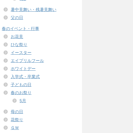
暑中見舞い・残暑見舞い
父の日
春のイベント・行事
お花見
ひな祭り
イースター
エイプリルフール
ホワイトデー
入学式・卒業式
子どもの日
春のお祭り
5月
母の日
花祭り
ＧＷ