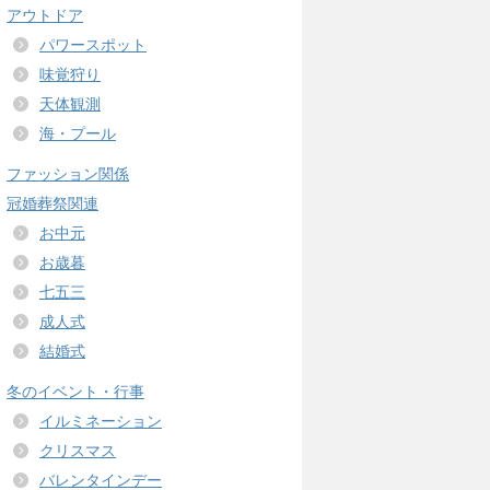
アウトドア
パワースポット
味覚狩り
天体観測
海・プール
ファッション関係
冠婚葬祭関連
お中元
お歳暮
七五三
成人式
結婚式
冬のイベント・行事
イルミネーション
クリスマス
バレンタインデー