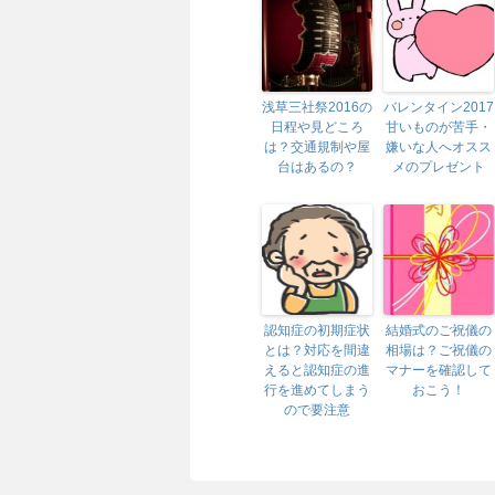
浅草三社祭2016の
バレンタイン2017
日程や見どころ
甘いものが苦手・
は？交通規制や屋
嫌いな人へオスス
台はあるの？
メのプレゼント
認知症の初期症状
結婚式のご祝儀の
とは？対応を間違
相場は？ご祝儀の
えると認知症の進
マナーを確認して
行を進めてしまう
おこう！
ので要注意