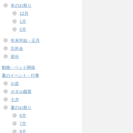
冬のお祭り
12月
1月
2月
年末年始・正月
忘年会
節分
動物・ペット関係
夏のイベント・行事
お盆
ホタル鑑賞
七夕
夏のお祭り
6月
7月
8月