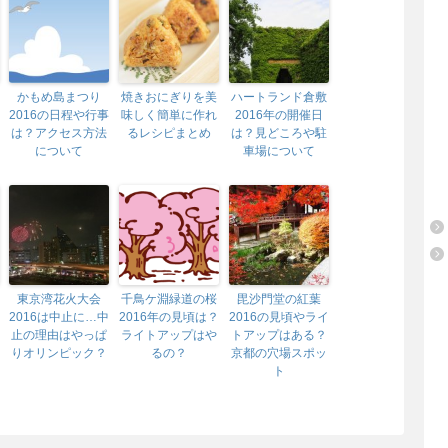
かもめ島まつり
焼きおにぎりを美
ハートランド倉敷
2016の日程や行事
味しく簡単に作れ
2016年の開催日
は？アクセス方法
るレシピまとめ
は？見どころや駐
について
車場について
東京湾花火大会
千鳥ケ淵緑道の桜
毘沙門堂の紅葉
2016は中止に…中
2016年の見頃は？
2016の見頃やライ
止の理由はやっぱ
ライトアップはや
トアップはある？
りオリンピック？
るの？
京都の穴場スポッ
ト