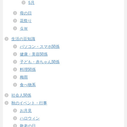
5月
母の日
花祭り
ＧＷ
生活の豆知識
パソコン・スマホ関係
健康・美容関係
子ども・赤ちゃん関係
料理関係
梅雨
食べ物系
社会人関係
秋のイベント・行事
お月見
ハロウィン
敬老の日