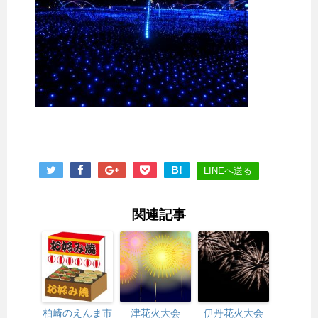
B!
LINEへ送る
関連記事
柏崎のえんま市
津花火大会
伊丹花火大会