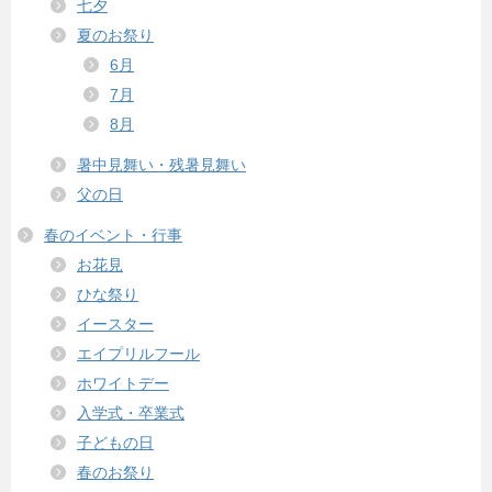
七夕
夏のお祭り
6月
7月
8月
暑中見舞い・残暑見舞い
父の日
春のイベント・行事
お花見
ひな祭り
イースター
エイプリルフール
ホワイトデー
入学式・卒業式
子どもの日
春のお祭り