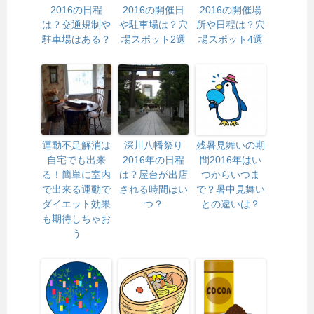
2016の日程
2016の開催日
2016の開催場
は？交通規制や
や駐車場は？穴
所や日程は？穴
駐車場はある？
場スポット2選
場スポット4選
運動不足解消は
深川八幡祭り
残暑見舞いの期
自宅でも出来
2016年の日程
間2016年はい
る！簡単に室内
は？屋台が出店
つからいつま
で出来る運動で
される時間はい
で？暑中見舞い
ダイエット効果
つ？
との違いは？
も期待しちゃお
う