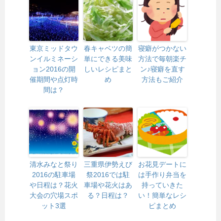
東京ミッドタウ
春キャベツの簡
寝癖がつかない
ンイルミネーシ
単にできる美味
方法で毎朝楽チ
ョン2016の開
しいレシピまと
ン♪寝癖を直す
催期間や点灯時
め
方法もご紹介
間は？
清水みなと祭り
三重県伊勢えび
お花見デートに
2016の駐車場
祭2016では駐
は手作り弁当を
や日程は？花火
車場や花火はあ
持っていきた
大会の穴場スポ
る？日程は？
い！簡単なレシ
ット3選
ピまとめ