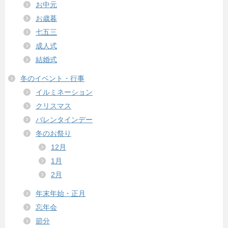
お中元
お歳暮
七五三
成人式
結婚式
冬のイベント・行事
イルミネーション
クリスマス
バレンタインデー
冬のお祭り
12月
1月
2月
年末年始・正月
忘年会
節分