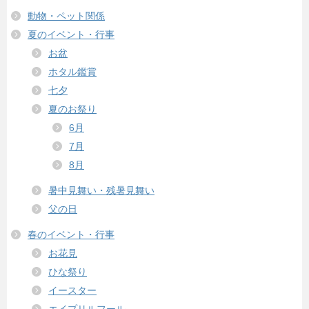
動物・ペット関係
夏のイベント・行事
お盆
ホタル鑑賞
七夕
夏のお祭り
6月
7月
8月
暑中見舞い・残暑見舞い
父の日
春のイベント・行事
お花見
ひな祭り
イースター
エイプリルフール