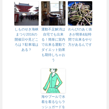
しものせき海峡
運動不足解消は
わらびのあく抜
まつり2016の
自宅でも出来
きが簡単&短時
開催日や見どこ
る！簡単に室内
間で出来るやり
ろは？駐車場は
で出来る運動で
方があるんです
ある？
ダイエット効果
も期待しちゃお
う
海やプールで水
着を着るならラ
ッシュガードを