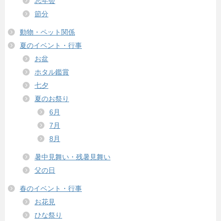
忘年会
節分
動物・ペット関係
夏のイベント・行事
お盆
ホタル鑑賞
七夕
夏のお祭り
6月
7月
8月
暑中見舞い・残暑見舞い
父の日
春のイベント・行事
お花見
ひな祭り