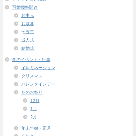
冠婚葬祭関連
お中元
お歳暮
七五三
成人式
結婚式
冬のイベント・行事
イルミネーション
クリスマス
バレンタインデー
冬のお祭り
12月
1月
2月
年末年始・正月