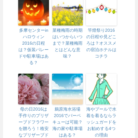
多摩センターin
菜種梅雨の時期
竿燈祭り2016
ハロウィン
はいつからいつ
の日程や見どこ
2016の日程
まで？菜種梅雨
ろは？オススメ
は？仮装パレー
とはどんな意
の宿泊ホテルは
ドや駐車場はあ
味？
コチラ
る？
母の日2016は
鵜原海水浴場
海やプールで水
手作りのプリザ
2016でバーベ
着を着るならラ
ーブドフラワー
キューは可能？
ッシュガードを
を贈ろう！格安
海の家や駐車場
お勧めする4つ
なプリザーブド
はある？
の理由