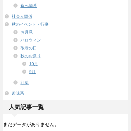
食べ物系
社会人関係
秋のイベント・行事
お月見
ハロウィン
敬老の日
秋のお祭り
10月
9月
紅葉
趣味系
人気記事一覧
まだデータがありません。