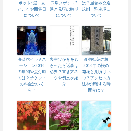
ポット4選！見
穴場スポット3
は？屋台や交通
どころや開催日
選と見頃の時期
規制・駐車場に
について
について
ついて
海遊館イルミネ
喪中はがきをも
新宿御苑の桜
ーション2016
らったら返事は
2016年の桜の
の期間や点灯時
必要？書き方の
開花と見頃はい
間は？チケット
コツや例文を紹
つ？アクセス方
の料金はいく
介
法や混雑する時
ら？
間帯は？