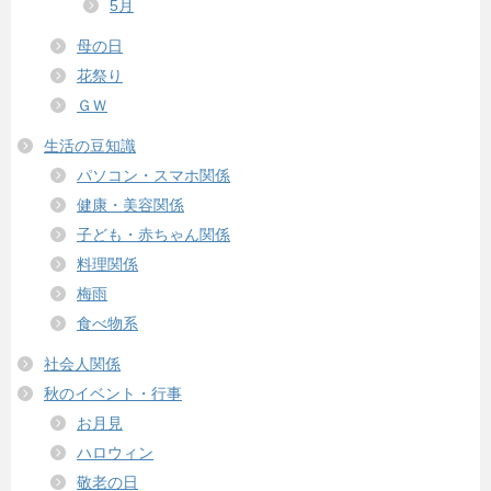
5月
母の日
花祭り
ＧＷ
生活の豆知識
パソコン・スマホ関係
健康・美容関係
子ども・赤ちゃん関係
料理関係
梅雨
食べ物系
社会人関係
秋のイベント・行事
お月見
ハロウィン
敬老の日