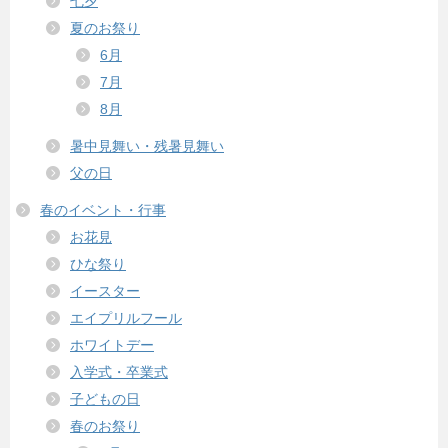
七夕
夏のお祭り
6月
7月
8月
暑中見舞い・残暑見舞い
父の日
春のイベント・行事
お花見
ひな祭り
イースター
エイプリルフール
ホワイトデー
入学式・卒業式
子どもの日
春のお祭り