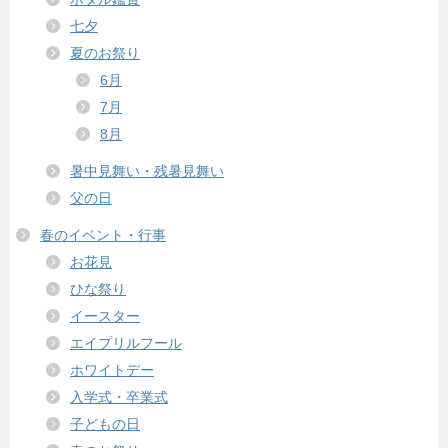
七夕
夏のお祭り
6月
7月
8月
暑中見舞い・残暑見舞い
父の日
春のイベント・行事
お花見
ひな祭り
イースター
エイプリルフール
ホワイトデー
入学式・卒業式
子どもの日