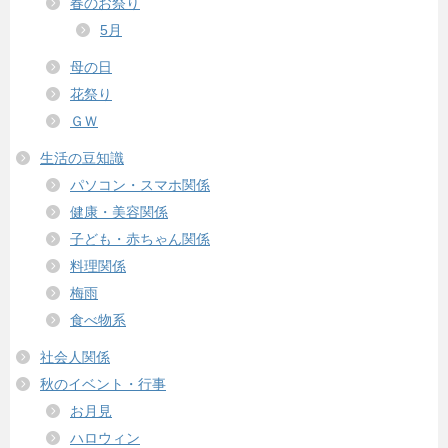
春のお祭り
5月
母の日
花祭り
ＧＷ
生活の豆知識
パソコン・スマホ関係
健康・美容関係
子ども・赤ちゃん関係
料理関係
梅雨
食べ物系
社会人関係
秋のイベント・行事
お月見
ハロウィン