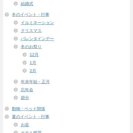
結婚式
冬のイベント・行事
イルミネーション
クリスマス
バレンタインデー
冬のお祭り
12月
1月
2月
年末年始・正月
忘年会
節分
動物・ペット関係
夏のイベント・行事
お盆
ホタル鑑賞