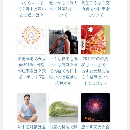
つからいつま
せいかも？顔カ
見どころは？交
で？暑中見舞い
ビの対策法につ
通規制や駐車場
との違いは？
いて
について
木更津港花火大
いくら寝ても眠
2017年の年賀
会2016の日程
いのは病気？寝
状はいつまでに
や駐車場は？穴
ても寝ても日中
出すと元旦に届
場スポット5選
眠いのは危険な
く？返事はいつ
病気かも
までに出す？
熱中症対策は夏
白菜の料理で簡
豊平川花火大会