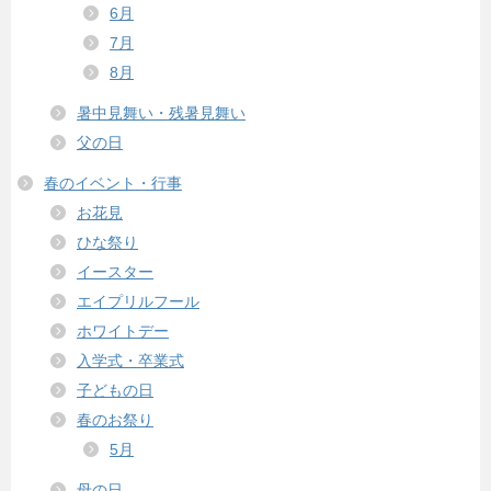
6月
7月
8月
暑中見舞い・残暑見舞い
父の日
春のイベント・行事
お花見
ひな祭り
イースター
エイプリルフール
ホワイトデー
入学式・卒業式
子どもの日
春のお祭り
5月
母の日