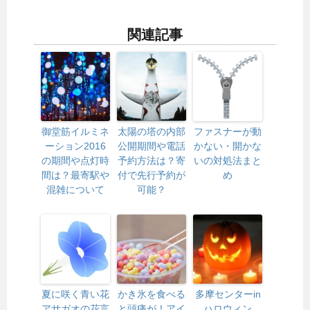
関連記事
御堂筋イルミネ
太陽の塔の内部
ファスナーが動
ーション2016
公開期間や電話
かない・開かな
の期間や点灯時
予約方法は？寄
いの対処法まと
間は？最寄駅や
付で先行予約が
め
混雑について
可能？
夏に咲く青い花
かき氷を食べる
多摩センターin
アサガオの花言
と頭痛が！アイ
ハロウィン