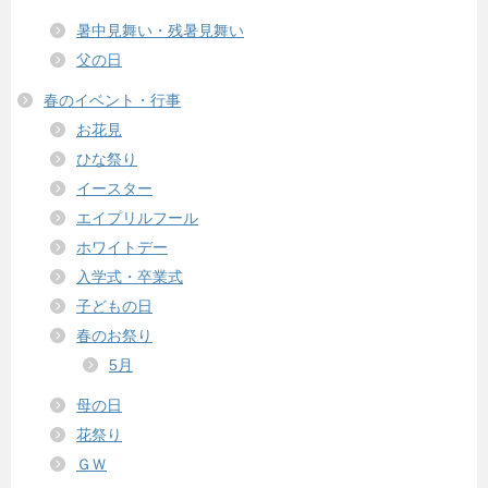
暑中見舞い・残暑見舞い
父の日
春のイベント・行事
お花見
ひな祭り
イースター
エイプリルフール
ホワイトデー
入学式・卒業式
子どもの日
春のお祭り
5月
母の日
花祭り
ＧＷ