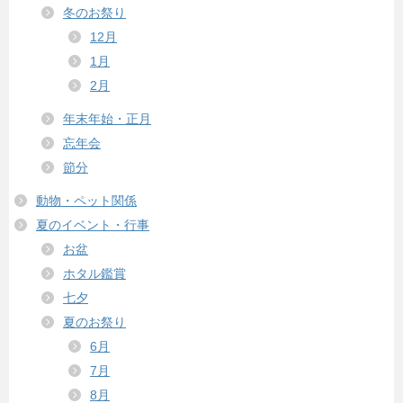
冬のお祭り
12月
1月
2月
年末年始・正月
忘年会
節分
動物・ペット関係
夏のイベント・行事
お盆
ホタル鑑賞
七夕
夏のお祭り
6月
7月
8月