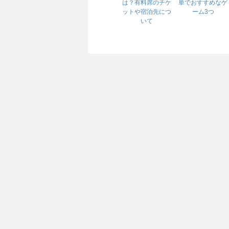
は？有料席のチケ
単でおすすめなゲ
ットや宿泊先につ
ーム3つ
いて