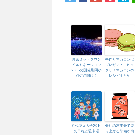
東京ミッドタウン
手作りマカロンは
イルミネーション
プレゼントにピッ
2016の開催期間や
タリ！マカロンの
点灯時間は？
レシピまとめ
八代花火大会2016
会社の忘年会で盛
の日程と駐車場
り上がる準備が簡