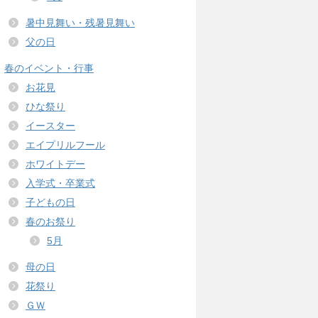
暑中見舞い・残暑見舞い
父の日
春のイベント・行事
お花見
ひな祭り
イースター
エイプリルフール
ホワイトデー
入学式・卒業式
子どもの日
春のお祭り
5月
母の日
花祭り
ＧＷ