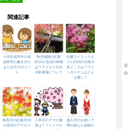
関連記事
小学生低学年の自
秋月城跡の紅葉
札幌ライラックま
由研究の書き方や
2016の見頃の時期
つり2016の日程や
まとめ方のポイン
は？アクセス方法
見どころは？ワイ
ト
や駐車場について
ンガーデンはどん
な感じ？
鞍馬寺の紅葉2016
入学式のママの服
成人式のお祝いで
の見頃やアクセス
装は？フォーマル
甥や姪なら金額の