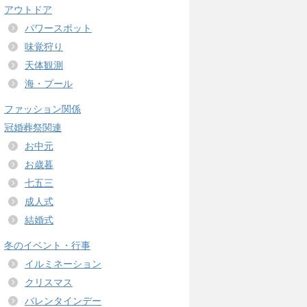
アウトドア
パワースポット
味覚狩り
天体観測
海・プール
ファッション関係
冠婚葬祭関連
お中元
お歳暮
七五三
成人式
結婚式
冬のイベント・行事
イルミネーション
クリスマス
バレンタインデー