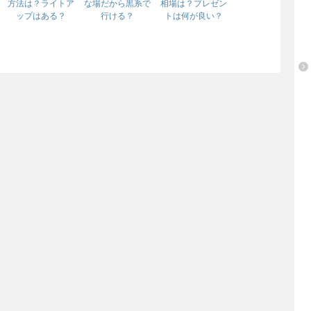
方法は？ライトア
な場だから黒系で
相場は？プレゼン
ップはある？
行ける？
トは何が良い？