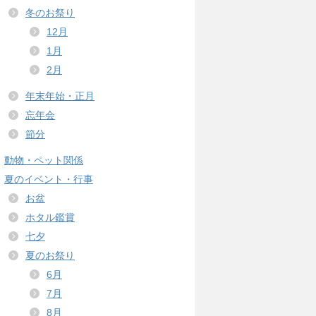
冬のお祭り
12月
1月
2月
年末年始・正月
忘年会
節分
動物・ペット関係
夏のイベント・行事
お盆
ホタル鑑賞
七夕
夏のお祭り
6月
7月
8月