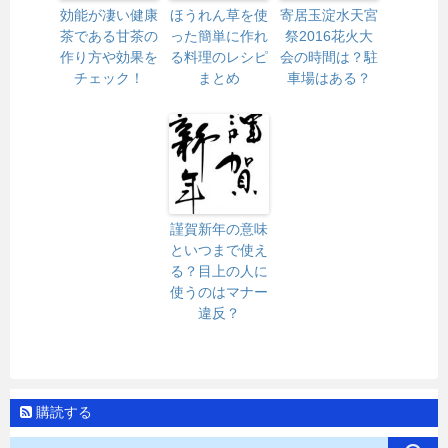
効能が凄い健康
ほうれん草を使
寄居玉淀水天宮
茶である甘茶の
った簡単に作れ
祭2016花火大
作り方や効果を
る料理のレシピ
会の時間は？駐
チェック！
まとめ
車場はある？
謹賀新年の意味
といつまで使え
る？目上の人に
使うのはマナー
違反？
購読する