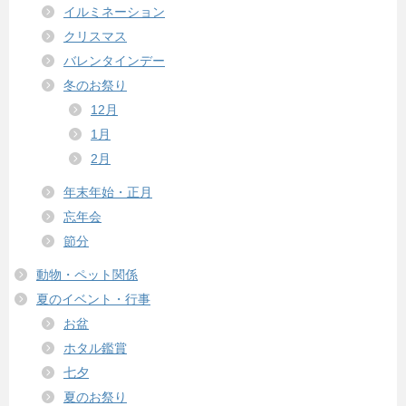
イルミネーション
クリスマス
バレンタインデー
冬のお祭り
12月
1月
2月
年末年始・正月
忘年会
節分
動物・ペット関係
夏のイベント・行事
お盆
ホタル鑑賞
七夕
夏のお祭り