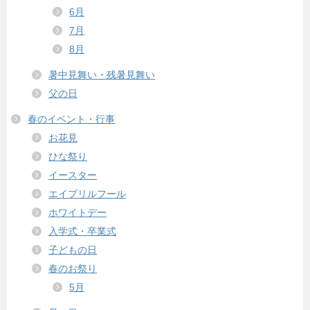
6月
7月
8月
暑中見舞い・残暑見舞い
父の日
春のイベント・行事
お花見
ひな祭り
イースター
エイプリルフール
ホワイトデー
入学式・卒業式
子どもの日
春のお祭り
5月