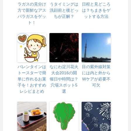
ラガスの見分け
うタイミングは
日程と見どころ
方で新鮮なアス
洗顔前と後どっ
は？ちまきをゲ
パラガスをゲッ
ちが正解？
ットする方法
ト！
バレンタインは
なにわ淀川花火
目の紫外線対策
トースターで簡
大会2016の開
には内と外から
単に作れるお菓
催日や時間は？
Wケアが必要不
子を！おすすめ
穴場スポット5
可欠
レシピまとめ
選