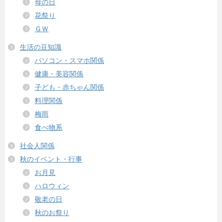
母の日
花祭り
ＧＷ
生活の豆知識
パソコン・スマホ関係
健康・美容関係
子ども・赤ちゃん関係
料理関係
梅雨
食べ物系
社会人関係
秋のイベント・行事
お月見
ハロウィン
敬老の日
秋のお祭り