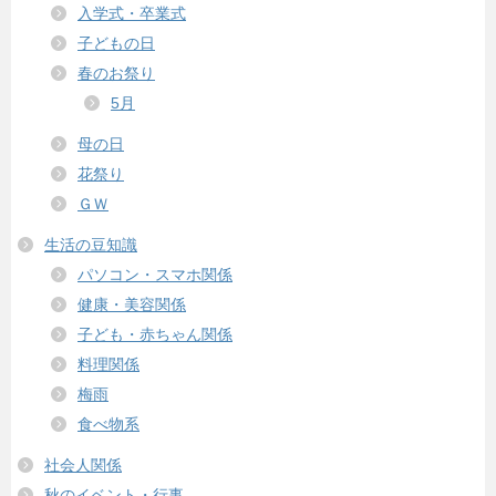
入学式・卒業式
子どもの日
春のお祭り
5月
母の日
花祭り
ＧＷ
生活の豆知識
パソコン・スマホ関係
健康・美容関係
子ども・赤ちゃん関係
料理関係
梅雨
食べ物系
社会人関係
秋のイベント・行事