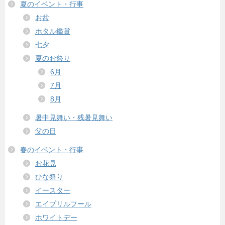
夏のイベント・行事
お盆
ホタル鑑賞
七夕
夏のお祭り
6月
7月
8月
暑中見舞い・残暑見舞い
父の日
春のイベント・行事
お花見
ひな祭り
イースター
エイプリルフール
ホワイトデー