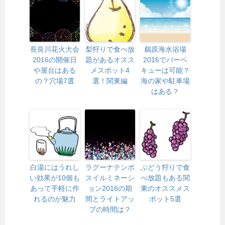
長良川花火大会
梨狩りで食べ放
鵜原海水浴場
2016の開催日
題があるオスス
2016でバーベ
や屋台はある
メスポット4
キューは可能？
の？穴場7選
選！関東編
海の家や駐車場
はある？
白湯にはうれし
ラグーナテンボ
ぶどう狩りで食
い効果が10個も
スイルミネーシ
べ放題もある関
あって手軽に作
ョン2016の期
東のオススメス
れるのが魅力
間とライトアッ
ポット5選
プの時間は？