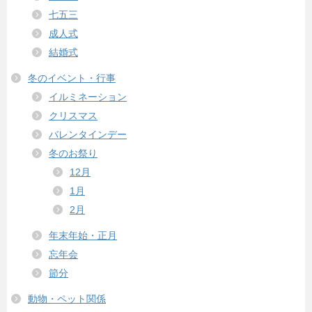
七五三
成人式
結婚式
冬のイベント・行事
イルミネーション
クリスマス
バレンタインデー
冬のお祭り
12月
1月
2月
年末年始・正月
忘年会
節分
動物・ペット関係