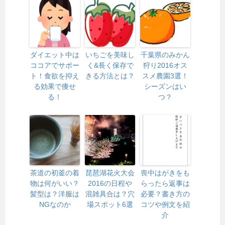
ダイエット中は
いちごを美味し
千葉県のみかん
ココアでサポー
く&長く保存で
狩り2016オス
ト！食欲を抑え
きる方法とは？
スメ農園3選！
る効果で痩せ
シーズンはい
る！
つ？
茶道の初釜の着
琵琶湖花火大会
喪中はがきをも
物は何がいい？
2016の日程や
らったら返事は
髪型は？洋服は
混雑具合は？穴
必要？書き方の
NGなのか
場スポット6選
コツや例文を紹
介