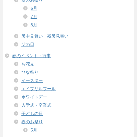
夏のお祭り
6月
7月
8月
暑中見舞い・残暑見舞い
父の日
春のイベント・行事
お花見
ひな祭り
イースター
エイプリルフール
ホワイトデー
入学式・卒業式
子どもの日
春のお祭り
5月