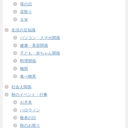
母の日
花祭り
ＧＷ
生活の豆知識
パソコン・スマホ関係
健康・美容関係
子ども・赤ちゃん関係
料理関係
梅雨
食べ物系
社会人関係
秋のイベント・行事
お月見
ハロウィン
敬老の日
秋のお祭り