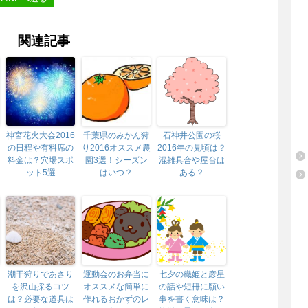
関連記事
神宮花火大会2016
千葉県のみかん狩
石神井公園の桜
の日程や有料席の
り2016オススメ農
2016年の見頃は？
料金は？穴場スポ
園3選！シーズン
混雑具合や屋台は
ット5選
はいつ？
ある？
潮干狩りであさり
運動会のお弁当に
七夕の織姫と彦星
を沢山採るコツ
オススメな簡単に
の話や短冊に願い
は？必要な道具は
作れるおかずのレ
事を書く意味は？