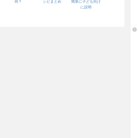
何？
シピまとめ
簡単に子ども向け
に説明