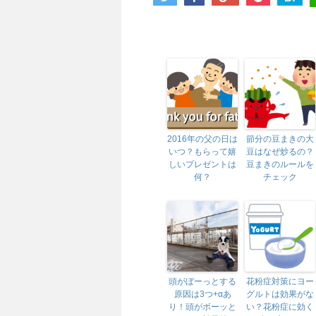
2016年の父の日は
節分の豆まきの大
いつ？もらって嬉
豆はなぜ炒るの？
しいプレゼントは
豆まきのルールを
何？
チェック
頭がぼーっとする
花粉症対策にヨー
原因は3つ+αあ
グルトは効果がな
り！頭がボーッと
い？花粉症に効く