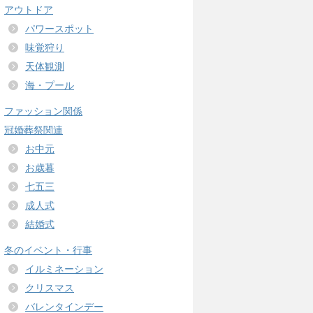
アウトドア
パワースポット
味覚狩り
天体観測
海・プール
ファッション関係
冠婚葬祭関連
お中元
お歳暮
七五三
成人式
結婚式
冬のイベント・行事
イルミネーション
クリスマス
バレンタインデー