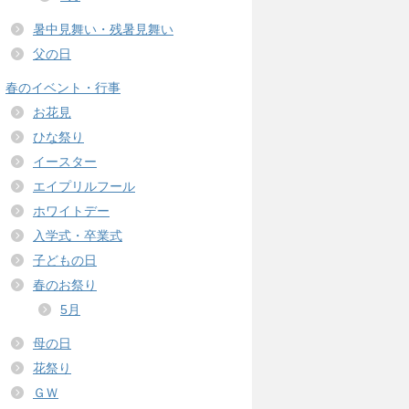
暑中見舞い・残暑見舞い
父の日
春のイベント・行事
お花見
ひな祭り
イースター
エイプリルフール
ホワイトデー
入学式・卒業式
子どもの日
春のお祭り
5月
母の日
花祭り
ＧＷ