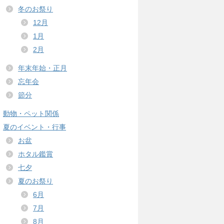
冬のお祭り
12月
1月
2月
年末年始・正月
忘年会
節分
動物・ペット関係
夏のイベント・行事
お盆
ホタル鑑賞
七夕
夏のお祭り
6月
7月
8月