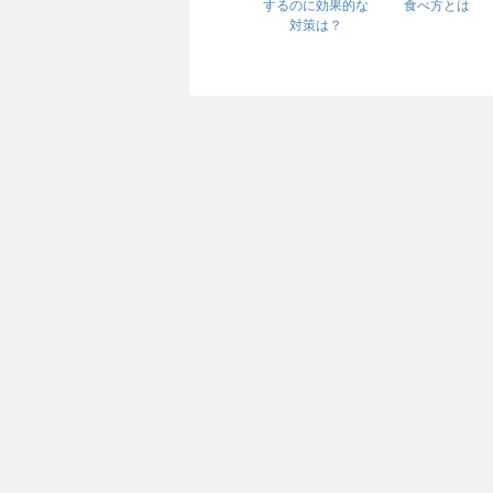
するのに効果的な
食べ方とは
対策は？