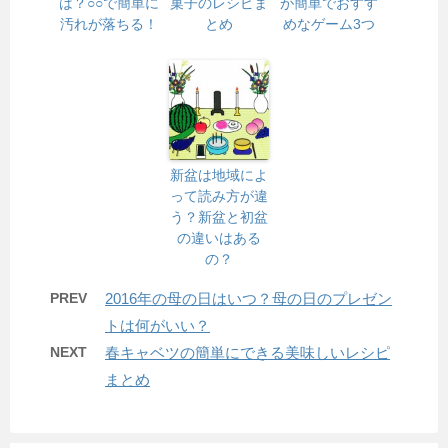
は？○○で簡単に
菓子のレシピま
が簡単でおすす
汚れが落ちる！
とめ
めなゲーム3つ
新盆は地域によ
って読み方が違
う？新盆と初盆
の違いはある
の？
PREV
2016年の母の日はいつ？母の日のプレゼン
トは何がいい？
NEXT
春キャベツの簡単にできる美味しいレシピ
まとめ