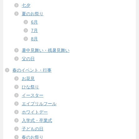
七夕
夏のお祭り
6月
7月
8月
暑中見舞い・残暑見舞い
父の日
春のイベント・行事
お花見
ひな祭り
イースター
エイプリルフール
ホワイトデー
入学式・卒業式
子どもの日
春のお祭り