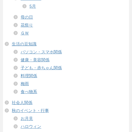
5月
母の日
花祭り
ＧＷ
生活の豆知識
パソコン・スマホ関係
健康・美容関係
子ども・赤ちゃん関係
料理関係
梅雨
食べ物系
社会人関係
秋のイベント・行事
お月見
ハロウィン