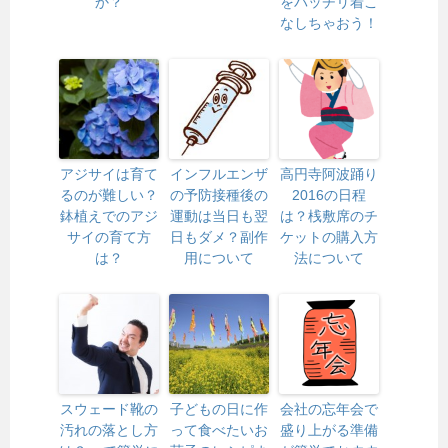
か？
をバッチリ着こ
なしちゃおう！
アジサイは育て
インフルエンザ
高円寺阿波踊り
るのが難しい？
の予防接種後の
2016の日程
鉢植えでのアジ
運動は当日も翌
は？桟敷席のチ
サイの育て方
日もダメ？副作
ケットの購入方
は？
用について
法について
スウェード靴の
子どもの日に作
会社の忘年会で
汚れの落とし方
って食べたいお
盛り上がる準備