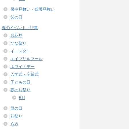
暑中見舞い・残暑見舞い
父の日
春のイベント・行事
お花見
ひな祭り
イースター
エイプリルフール
ホワイトデー
入学式・卒業式
子どもの日
春のお祭り
5月
母の日
花祭り
ＧＷ