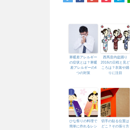
寒暖差アレルギー
西馬音内盆踊り
の症状とは？寒暖
2016の日程と見ど
差アレルギーの4
ころは？衣装や踊
つの対策
りに注目
ひな祭りの料理で
切手の貼る位置は
簡単に作れるレシ
どこ？その張り方