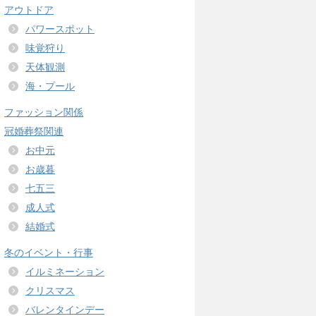
アウトドア
パワースポット
味覚狩り
天体観測
海・プール
ファッション関係
冠婚葬祭関連
お中元
お歳暮
七五三
成人式
結婚式
冬のイベント・行事
イルミネーション
クリスマス
バレンタインデー