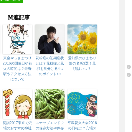
関連記事
東金やっさまつり
花粉症の初期症状
愛知県のひまわり
2016の開催日や花
とは？花粉症と風
畑の名所3選！見
火の時間は？最寄
邪を見分ける4つ
頃はいつ？
駅やアクセス方法
のポイント+α
について
初詣2017東京で穴
スナップエンドウ
平塚花火大会2016
場のおすすめ神社
の保存方法や保存
の日程は？穴場ス