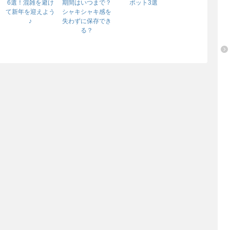
6選！混雑を避け
期間はいつまで？
ポット3選
て新年を迎えよう
シャキシャキ感を
♪
失わずに保存でき
る？