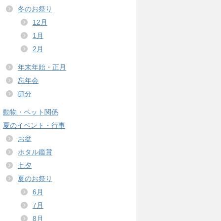
冬のお祭り
12月
1月
2月
年末年始・正月
忘年会
節分
動物・ペット関係
夏のイベント・行事
お盆
ホタル鑑賞
七夕
夏のお祭り
6月
7月
8月