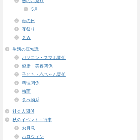
春のお祭り
5月
母の日
花祭り
ＧＷ
生活の豆知識
パソコン・スマホ関係
健康・美容関係
子ども・赤ちゃん関係
料理関係
梅雨
食べ物系
社会人関係
秋のイベント・行事
お月見
ハロウィン