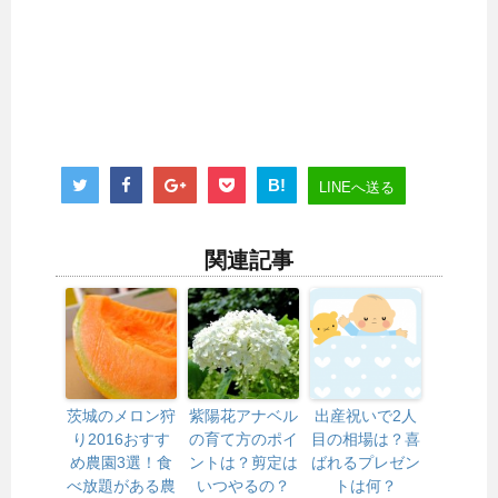
B!
LINEへ送る
関連記事
茨城のメロン狩
紫陽花アナベル
出産祝いで2人
り2016おすす
の育て方のポイ
目の相場は？喜
め農園3選！食
ントは？剪定は
ばれるプレゼン
べ放題がある農
いつやるの？
トは何？