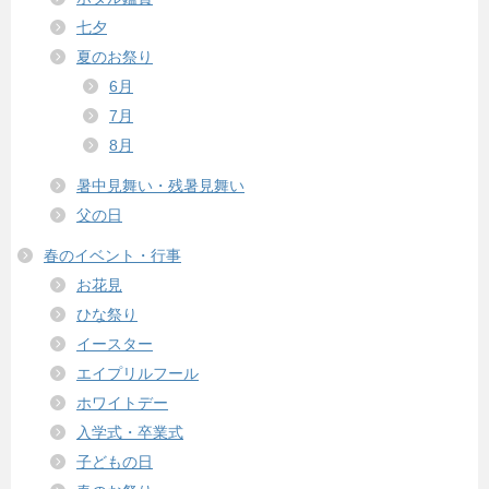
七夕
夏のお祭り
6月
7月
8月
暑中見舞い・残暑見舞い
父の日
春のイベント・行事
お花見
ひな祭り
イースター
エイプリルフール
ホワイトデー
入学式・卒業式
子どもの日