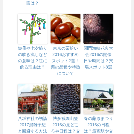
園は？
短冊や七夕飾り
東京の栗拾い
関門海峡花火大
の吹き流しなど
2016おすすめ
会2016の開催
の意味は？笹に
スポット2選！
日や時間は？穴
飾る理由は？
栗の品種や特徴
場スポット8選
について
八坂神社の初詣
博多祇園山笠
春の藤原まつり
2017混雑予想
2016の見どこ
2016の日程
と回避する方法
ろや日程は？交
は？最寄駅や交