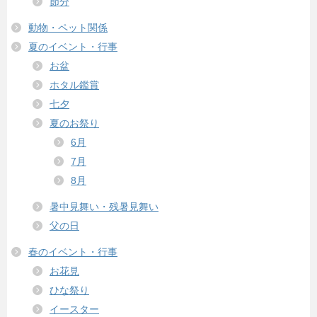
節分
動物・ペット関係
夏のイベント・行事
お盆
ホタル鑑賞
七夕
夏のお祭り
6月
7月
8月
暑中見舞い・残暑見舞い
父の日
春のイベント・行事
お花見
ひな祭り
イースター