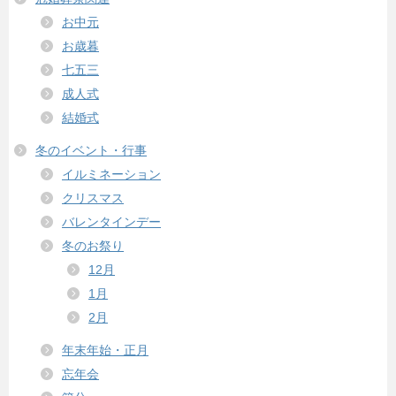
お中元
お歳暮
七五三
成人式
結婚式
冬のイベント・行事
イルミネーション
クリスマス
バレンタインデー
冬のお祭り
12月
1月
2月
年末年始・正月
忘年会