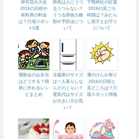
神宮花火大会
肺炎は人にうつ
下鴨神社の紅葉
2016の日程や
るうつらない？
2016の見ごろ
有料席の料金
うつる肺炎の種
時期は？みたら
は？穴場スポッ
類や予防法につ
し団子とお守り
ト5選
いて
について
運動会のお弁当
冷蔵庫のサイズ
灘のけんか祭り
はどうする？簡
は一人暮らしな
2016の日程と
単に作れるレシ
らどのくらい？
見どころは？穴
ピまとめ
電気代はサイズ
場スポット情報
が大きい方が高
い？