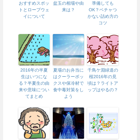
おすすめスポッ
盆玉の相場や由
準備しても
トとロープウェ
来は？
OK？ベチャつ
イについて
かない詰め方の
コツ
2016年の半夏
夏場のお弁当に
千鳥ケ淵緑道の
生はいつにな
はクーラーボッ
桜2016年の見
る？半夏生の由
クスや保冷材で
頃は？ライトア
来や意味につい
食中毒対策をし
ップはやるの？
てまとめ
よう