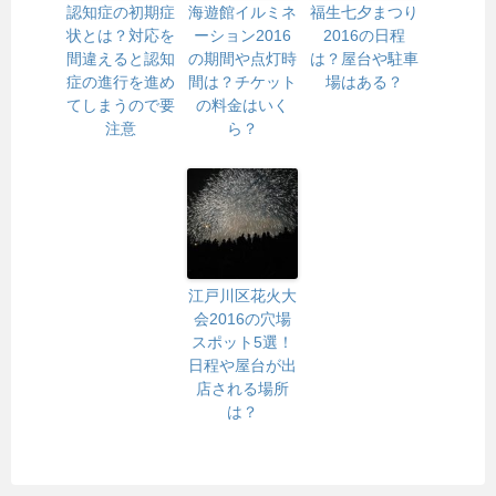
認知症の初期症
海遊館イルミネ
福生七夕まつり
状とは？対応を
ーション2016
2016の日程
間違えると認知
の期間や点灯時
は？屋台や駐車
症の進行を進め
間は？チケット
場はある？
てしまうので要
の料金はいく
注意
ら？
江戸川区花火大
会2016の穴場
スポット5選！
日程や屋台が出
店される場所
は？