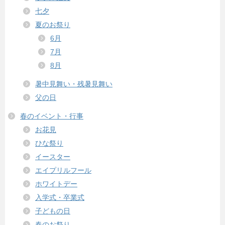
七夕
夏のお祭り
6月
7月
8月
暑中見舞い・残暑見舞い
父の日
春のイベント・行事
お花見
ひな祭り
イースター
エイプリルフール
ホワイトデー
入学式・卒業式
子どもの日
春のお祭り