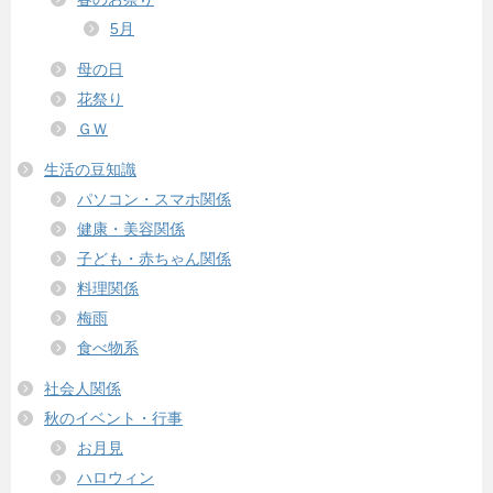
5月
母の日
花祭り
ＧＷ
生活の豆知識
パソコン・スマホ関係
健康・美容関係
子ども・赤ちゃん関係
料理関係
梅雨
食べ物系
社会人関係
秋のイベント・行事
お月見
ハロウィン