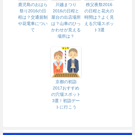
鹿児島のおはら
川越まつり
秩父夜祭2016
祭り2016の日
2016の日程と
の日程と花火の
程は？交通規制
屋台の出店場所
時間は？よく見
や花電車につい
は？山車のひっ
える穴場スポッ
て
かわせが見える
ト3選
場所は？
京都の初詣
2017おすすめ
の穴場スポット
3選！初詣デー
トに行こう