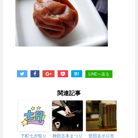
B!
LINEへ送る
関連記事
下町七夕祭り
神田古本まつり
世田谷ボロ市