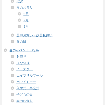
七夕
夏のお祭り
6月
7月
8月
暑中見舞い・残暑見舞い
父の日
春のイベント・行事
お花見
ひな祭り
イースター
エイプリルフール
ホワイトデー
入学式・卒業式
子どもの日
春のお祭り