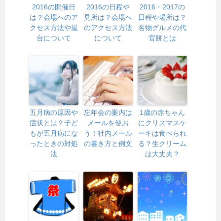
2016の開催日
2016の日程や
2016・2017の
は？会場へのア
見所は？会場へ
日程や場所は？
クセス方法や屋
のアクセス方法
名物グルメの代
台について
について
官餅とは
五月病の原因や
忘年会の案内は
1歳の赤ちゃん
症状とは？子ど
メールを使お
にクリスマスケ
もが五月病にな
う！社内メール
ーキは食べられ
ったときの対処
の書き方と例文
る？生クリーム
法
は大丈夫？