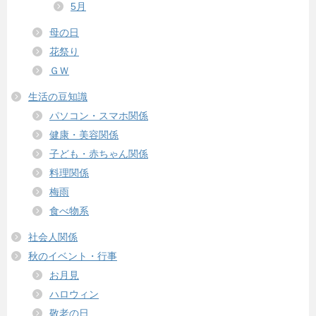
5月
母の日
花祭り
ＧＷ
生活の豆知識
パソコン・スマホ関係
健康・美容関係
子ども・赤ちゃん関係
料理関係
梅雨
食べ物系
社会人関係
秋のイベント・行事
お月見
ハロウィン
敬老の日