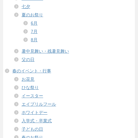
七夕
夏のお祭り
6月
7月
8月
暑中見舞い・残暑見舞い
父の日
春のイベント・行事
お花見
ひな祭り
イースター
エイプリルフール
ホワイトデー
入学式・卒業式
子どもの日
春のお祭り