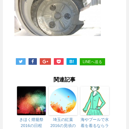
B!
LINEへ送る
関連記事
きほく燈籠祭
埼玉の紅葉
海やプールで水
2016の日程
2016の見頃の
着を着るならラ