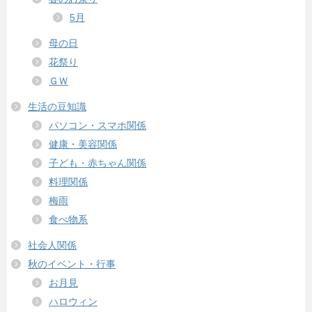
5月
母の日
花祭り
ＧＷ
生活の豆知識
パソコン・スマホ関係
健康・美容関係
子ども・赤ちゃん関係
料理関係
梅雨
食べ物系
社会人関係
秋のイベント・行事
お月見
ハロウィン