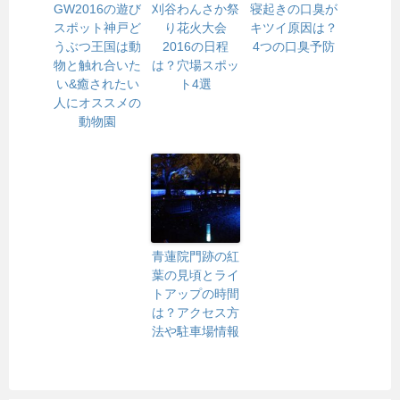
GW2016の遊び
刈谷わんさか祭
寝起きの口臭が
スポット神戸ど
り花火大会
キツイ原因は？
うぶつ王国は動
2016の日程
4つの口臭予防
物と触れ合いた
は？穴場スポッ
い&癒されたい
ト4選
人にオススメの
動物園
青蓮院門跡の紅
葉の見頃とライ
トアップの時間
は？アクセス方
法や駐車場情報