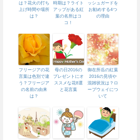
は？花火の打ち
時期は？ライト
ッシュガードを
上げ時間や場所
アップがある紅
お勧めする4つ
は？
葉の名所はコ
の理由
コ！
フリージアの花
母の日2016の
御在所岳の紅葉
言葉は色別で違
プレゼントにオ
2016の見頃や
う？フリージア
ススメな花8選
混雑状況は？ロ
の名前の由来
と花言葉
ープウェイにつ
は？
いて