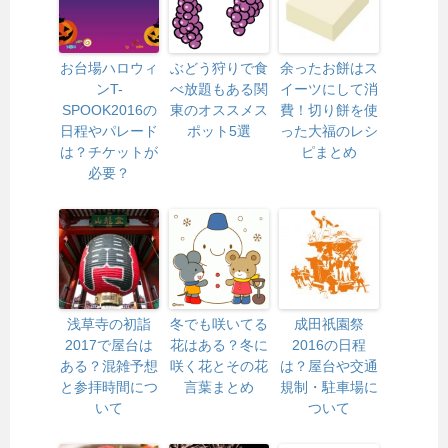
お台場ハロウィ
ぶどう狩りで食
余ったお餅はス
ンT-
べ放題もある関
イーツにして消
SPOOK2016の
東のオススメス
費！切り餅を使
日程やパレード
ポット5選
った大福のレシ
は？チケットが
ピまとめ
必要？
浅草寺の初詣
冬でも咲いてる
成田祇園祭
2017で屋台は
花はある？冬に
2016の日程
ある？混雑予想
咲く花とその花
は？屋台や交通
と参拝時間につ
言葉まとめ
規制・駐車場に
いて
ついて