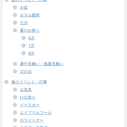
お盆
ホタル鑑賞
七夕
夏のお祭り
6月
7月
8月
暑中見舞い・残暑見舞い
父の日
春のイベント・行事
お花見
ひな祭り
イースター
エイプリルフール
ホワイトデー