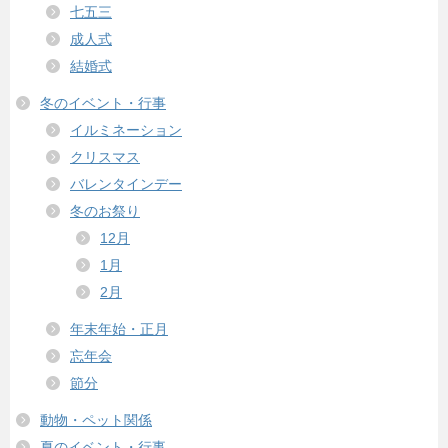
七五三
成人式
結婚式
冬のイベント・行事
イルミネーション
クリスマス
バレンタインデー
冬のお祭り
12月
1月
2月
年末年始・正月
忘年会
節分
動物・ペット関係
夏のイベント・行事