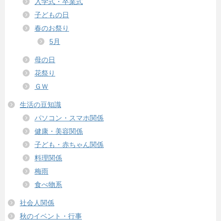
入学式・卒業式
子どもの日
春のお祭り
5月
母の日
花祭り
ＧＷ
生活の豆知識
パソコン・スマホ関係
健康・美容関係
子ども・赤ちゃん関係
料理関係
梅雨
食べ物系
社会人関係
秋のイベント・行事