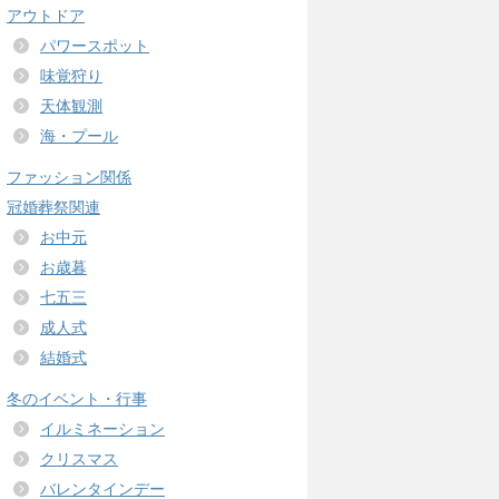
アウトドア
パワースポット
味覚狩り
天体観測
海・プール
ファッション関係
冠婚葬祭関連
お中元
お歳暮
七五三
成人式
結婚式
冬のイベント・行事
イルミネーション
クリスマス
バレンタインデー