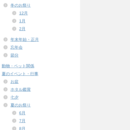
冬のお祭り
12月
1月
2月
年末年始・正月
忘年会
節分
動物・ペット関係
夏のイベント・行事
お盆
ホタル鑑賞
七夕
夏のお祭り
6月
7月
8月