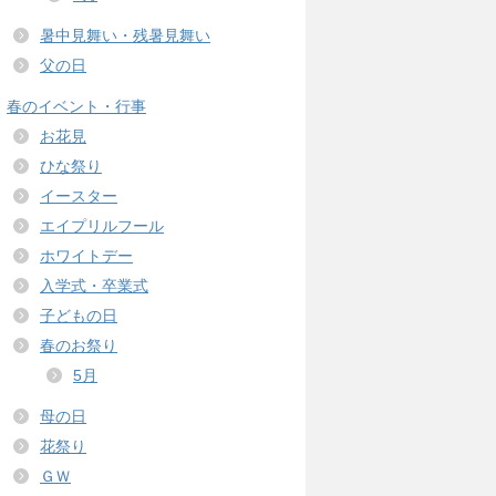
暑中見舞い・残暑見舞い
父の日
春のイベント・行事
お花見
ひな祭り
イースター
エイプリルフール
ホワイトデー
入学式・卒業式
子どもの日
春のお祭り
5月
母の日
花祭り
ＧＷ