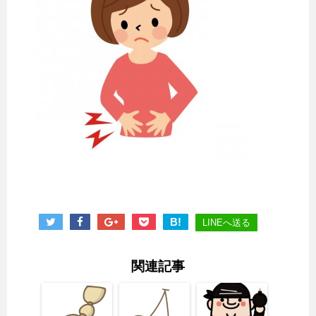
B!
LINEへ送る
関連記事