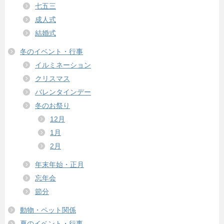
七五三
成人式
結婚式
冬のイベント・行事
イルミネーション
クリスマス
バレンタインデー
冬のお祭り
12月
1月
2月
年末年始・正月
忘年会
節分
動物・ペット関係
夏のイベント・行事