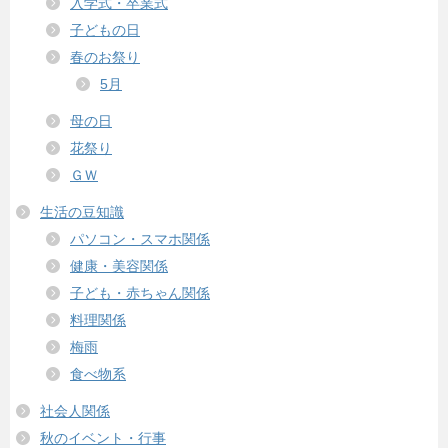
入学式・卒業式
子どもの日
春のお祭り
5月
母の日
花祭り
ＧＷ
生活の豆知識
パソコン・スマホ関係
健康・美容関係
子ども・赤ちゃん関係
料理関係
梅雨
食べ物系
社会人関係
秋のイベント・行事