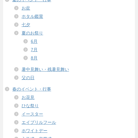
お盆
ホタル鑑賞
七夕
夏のお祭り
6月
7月
8月
暑中見舞い・残暑見舞い
父の日
春のイベント・行事
お花見
ひな祭り
イースター
エイプリルフール
ホワイトデー