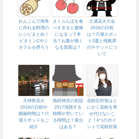
れんこんで簡単
さくらんぼを食
土浦花火大会
に作れる料理の
べすぎると腹痛
2016の日程
レシピまとめ！
になるって本
は？穴場スポッ
ビタミンCやミ
当？お腹が痛く
ト3選と桟敷席
ネラルを摂ろう
なる原因は？
のチケットにつ
いて
天神祭花火
熱田神宮の初詣
花粉症対策はと
2016の日程や
2017混雑する
にかく花粉を寄
開催時間は？穴
時間や空いてい
せ付けないこ
場スポットをご
る時間は？屋台
と！4つのポイ
紹介
はある？
ントで花粉対策