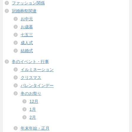
ファッション関係
冠婚葬祭関連
お中元
お歳暮
七五三
成人式
結婚式
冬のイベント・行事
イルミネーション
クリスマス
バレンタインデー
冬のお祭り
12月
1月
2月
年末年始・正月