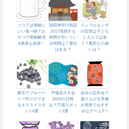
ココアは便秘に
熱田神宮の初詣
インフルエンザ
いい食べ物？お
2017混雑する
の症状は子ども
やつで便秘解消
時間や空いてい
と大人では違
&便臭も改善！
る時間は？屋台
う？風邪との違
はある？
いは？
東京でブルーベ
平塚花火大会
会社の忘年会で
リー狩りができ
2016の日程
盛り上がる準備
るオススメスポ
は？穴場スポッ
が簡単でおすす
ット4選
ト3選
めなゲーム3つ