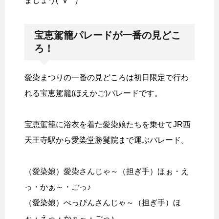
ましょう( ´∀｀)
宝恵駕籠パレードが一番の見どこ
ろ！
愛染まつりの一番の見どころは初日限定で行わ
れる宝恵駕籠(ほえかご)パレードです。
宝恵駕籠に浴衣を着た愛染娘たちを乗せてJR西
天王寺駅から愛染堂勝鬘院まで運ぶパレード。
（愛染娘）愛染さんじゃ～（担ぎ手）ほぉ・え
っ・かぁ～・ごっ♪
（愛染娘）べっぴんさんじゃ～（担ぎ手）ほ
ぉ・えっ・かぁ～・ごっ♪