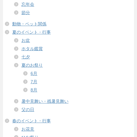
忘年会
節分
動物・ペット関係
夏のイベント・行事
お盆
ホタル鑑賞
七夕
夏のお祭り
6月
7月
8月
暑中見舞い・残暑見舞い
父の日
春のイベント・行事
お花見